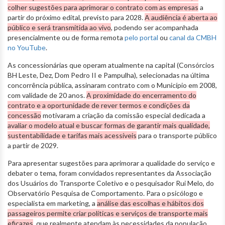
colher sugestões para aprimorar o contrato com as empresas
a
partir do próximo edital, previsto para 2028.
A audiência é aberta ao
público e será transmitida ao vivo
, podendo ser acompanhada
presencialmente ou de forma remota
pelo portal
ou
canal da CMBH
no YouTube
.
As concessionárias que operam atualmente na capital (Consórcios
BH Leste, Dez, Dom Pedro II e Pampulha), selecionadas na última
concorrência pública, assinaram contrato com o Município em 2008,
com validade de 20 anos.
A proximidade do encerramento do
contrato e a oportunidade de rever termos e condições da
concessão
motivaram a criação da comissão especial dedicada a
avaliar o modelo atual e buscar formas de garantir mais qualidade,
sustentabilidade e tarifas mais acessíveis
para o transporte público
a partir de 2029.
Para apresentar sugestões para aprimorar a qualidade do serviço e
debater o tema, foram convidados representantes da Associação
dos Usuários do Transporte Coletivo e o pesquisador Rui Melo, do
Observatório Pesquisa de Comportamento. Para o psicólogo e
especialista em marketing, a
análise das escolhas e hábitos dos
passageiros permite criar políticas e serviços de transporte mais
eficazes
, que realmente atendam às necessidades da população.