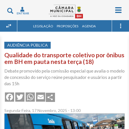
Togg
Toggle
ENTRAR
navig
navigation
LEGISLAÇÃO
PROPOSIÇÕES
AGENDA
AUDIÊNCIA PÚBLICA
Qualidade do transporte coletivo por ônibus
em BH em pauta nesta terça (18)
Debate promovido pela comissão especial que avalia o modelo
de concessão do serviço reúne pesquisador e usuários a partir
das 15h
Share
Facebook
Twitter
WhatsApp
Email
Segunda-Feira, 17 Novembro, 2025 - 13:00