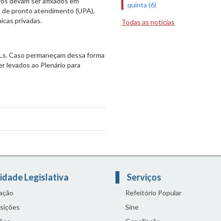
vos devam ser afixados em
quinta (6)
es de pronto atendimento (UPA),
icas privadas.
Todas as notícias
Ls. Caso permaneçam dessa forma
r levados ao Plenário para
idade Legislativa
Serviços
lação
Refeitório Popular
sições
Sine