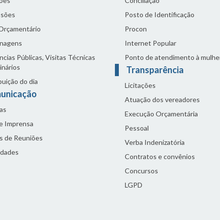
ões
Conciliação
sões
Posto de Identificação
 Orçamentário
Procon
nagens
Internet Popular
cias Públicas, Visitas Técnicas
Ponto de atendimento à mulhe
inários
Transparência
buição do dia
Licitações
unicação
Atuação dos vereadores
as
Execução Orçamentária
de Imprensa
Pessoal
s de Reuniões
Verba Indenizatória
idades
Contratos e convênios
Concursos
LGPD