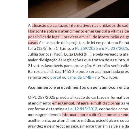
A
afixação de cartazes informativos nas unidades de saú
Horizonte sobre o atendimento emergencial a vítimas de 
possibilidade legal - prevista em lei - de interrupção de
casos
é o tema de dois projetos de lei em pauta no Plen
feira (12/5). Em 1º turno, o
PL 259/2025
e o
PL 237/2025
Juhlia Santos (Psol), Luiza Dulci (PT) e pela vereadora af
maior divulgação às legislações que tratam do assunto.
21 votos favoráveis para aprovação. A reunião será reali
Barros, a partir das 14h30, e pode ser acompanhada pre
remota pelo
portal
ou
canal da CMBH
no YouTube.
Acolhimento e procedimentos dispensam ocorrência
O PL 259/2025 prevê a afixação de cartazes informativo
atendimento
emergencial, integral e multidisciplinar
às ví
conforme determina a
Lei 12.845/2013
, conhecida como 
mensagem deverá
informar sobre o direito - mesmo sem 
acolhimento, ao atendimento médico, psicológico e socia
gravidez e de infecções sexualmente transmissíveis e da 