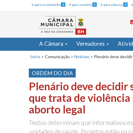
Ir para o conteúdo
1
Ir para o menu
2
Ir para a busca
3
A Câmara
Vereadores
Ativi
Início
>
Comunicação
>
Notícias
>
Plenário deve decidir
ORDEM DO DIA
Plenário deve decidir 
que trata de violência
aborto legal
Textos determinam que informativos es
unidades de saúde. Projetos estão na p