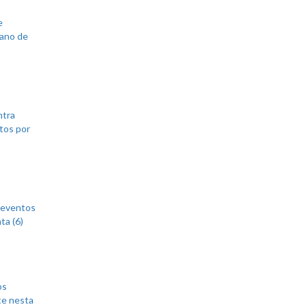
e
lano de
ntra
tos por
 eventos
ta (6)
os
te nesta