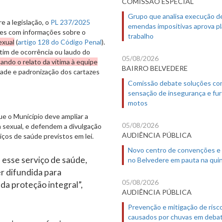
COMISSÃO ESPECIAL
Grupo que analisa execução d
 a legislação, o
PL 237/2025
emendas impositivas aprova p
es com informações sobre o
trabalho
exual
(
artigo 128 do Código Penal
).
tim de ocorrência ou laudo do
05/08/2026
ando o relato da vítima à equipe
BAIRRO BELVEDERE
idade e padronização dos cartazes
Comissão debate soluções co
sensação de insegurança e fur
motos
ue o Município deve ampliar a
05/08/2026
ia sexual, e defendem a divulgação
AUDIÊNCIA PÚBLICA
ços de saúde previstos em lei.
Novo centro de convenções e
 esse serviço de saúde,
no Belvedere em pauta na quin
er difundida para
05/08/2026
da proteção integral”,
AUDIÊNCIA PÚBLICA
Prevenção e mitigação de risc
causados por chuvas em deba