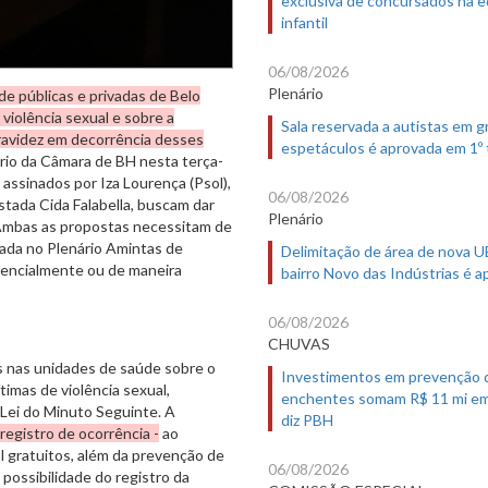
exclusiva de concursados na 
infantil
06/08/2026
Plenário
de públicas e privadas de Belo
violência sexual e sobre a
Sala reservada a autistas em 
 gravidez em decorrência desses
espetáculos é aprovada em 1º
ário da Câmara de BH nesta terça-
, assinados por Iza Lourença (Psol),
06/08/2026
astada Cida Falabella, buscam dar
Plenário
 Ambas as propostas necessitam de
zada no Plenário Amintas de
Delimitação de área de nova 
sencialmente ou de maneira
bairro Novo das Indústrias é 
06/08/2026
CHUVAS
s nas unidades de saúde sobre o
Investimentos em prevenção 
timas de violência sexual,
enchentes somam R$ 11 mi em
Lei do Minuto Seguinte. A
diz PBH
registro de ocorrência -
ao
l gratuitos, além da prevenção de
06/08/2026
possibilidade do registro da