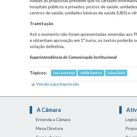
Ambas as propostas preveem que os cartazes informati
hospitais públicos e privados, postos de saúde, unidad
centros de saúde, unidades básicas de saúde (UBS) e clín
Tramitação
Até o momento não foram apresentadas emendas aos P
e obtenham aprovação em 1º turno, os textos poderão se
votação definitiva.
Superintendência de Comunicação Institucional
Tópicos:
Iza Lourença
Juhlia Santos
Luiza Dulci
Versão para impressão
A Câmara
Ativ
Entenda a Câmara
Legis
Mesa Diretora
Propo