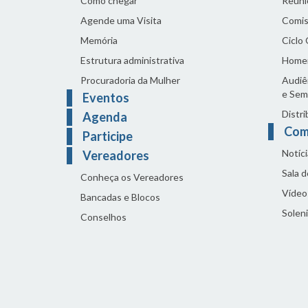
Como chegar
Reuni
Agende uma Visita
Comis
Memória
Ciclo
Estrutura administrativa
Home
Procuradoria da Mulher
Audiên
e Sem
Eventos
Distri
Agenda
Com
Participe
Notíci
Vereadores
Sala 
Conheça os Vereadores
Vídeo
Bancadas e Blocos
Solen
Conselhos