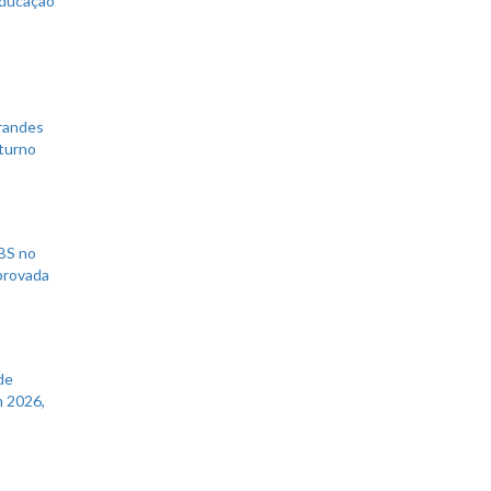
educação
grandes
 turno
UBS no
aprovada
de
 2026,