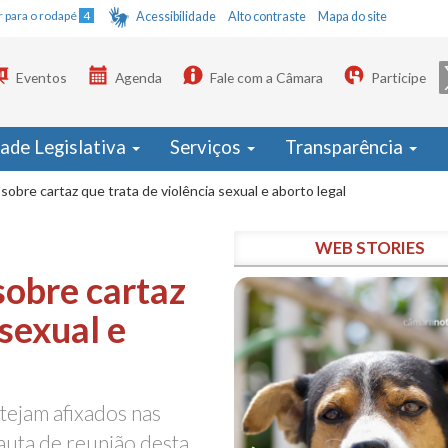
Ir para o rodapé
4
Acessibilidade
Alto contraste
Mapa do site
Eventos
Agenda
Fale com a Câmara
Participe
dade Legislativa
Serviços
Transparência
 sobre cartaz que trata de violência sexual e aborto legal
WEB STORIES
sobre cartaz
 sexual e
tejam afixados nas
auta de reunião desta