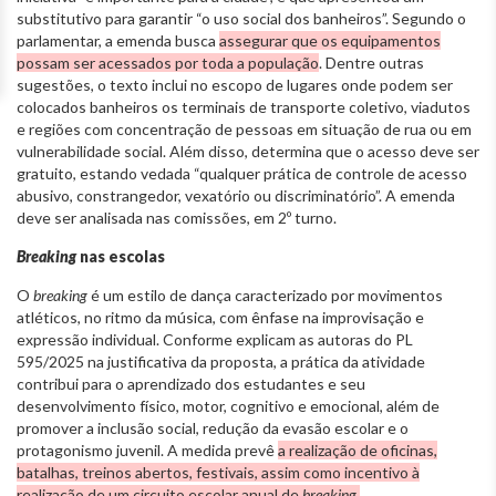
substitutivo para garantir “o uso social dos banheiros”. Segundo o
parlamentar, a emenda busca
assegurar que os equipamentos
possam ser acessados por toda a população
. Dentre outras
sugestões, o texto inclui no escopo de lugares onde podem ser
colocados banheiros os terminais de transporte coletivo, viadutos
e regiões com concentração de pessoas em situação de rua ou em
vulnerabilidade social. Além disso, determina que o acesso deve ser
gratuito, estando vedada “qualquer prática de controle de acesso
abusivo, constrangedor, vexatório ou discriminatório”. A emenda
deve ser analisada nas comissões, em 2º turno.
Breaking
nas escolas
O
breaking
é um estilo de dança caracterizado por movimentos
atléticos, no ritmo da música, com ênfase na improvisação e
expressão individual. Conforme explicam as autoras do PL
595/2025 na justificativa da proposta, a prática da atividade
contribui para o aprendizado dos estudantes e seu
desenvolvimento físico, motor, cognitivo e emocional, além de
promover a inclusão social, redução da evasão escolar e o
protagonismo juvenil. A medida prevê
a realização de oficinas,
batalhas, treinos abertos, festivais, assim como incentivo à
realização de um circuito escolar anual de
breaking
.