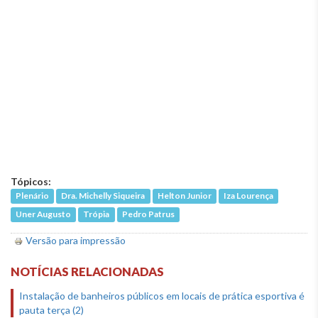
Tópicos:
Plenário
Dra. Michelly Siqueira
Helton Junior
Iza Lourença
Uner Augusto
Trópia
Pedro Patrus
Versão para impressão
NOTÍCIAS RELACIONADAS
Instalação de banheiros públicos em locais de prática esportiva é
pauta terça (2)