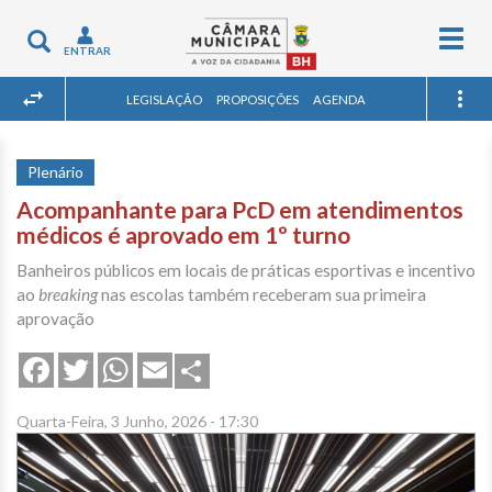
Togg
Toggle
ENTRAR
navig
navigation
LEGISLAÇÃO
PROPOSIÇÕES
AGENDA
Plenário
Acompanhante para PcD em atendimentos
médicos é aprovado em 1º turno
Banheiros públicos em locais de práticas esportivas e incentivo
ao
breaking
nas escolas também receberam sua primeira
aprovação
Share
Facebook
Twitter
WhatsApp
Email
Quarta-Feira, 3 Junho, 2026 - 17:30