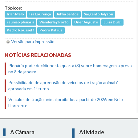
Tópicos:
Irlan Melo
Iza Lourença
Juhlia Santos
Sargento Jalyson
reunião plenária
Wanderley Porto
Uner Augusto
Luiza Dulci
Pedro Rousseff
Pedro Patrus
Versão para impressão
NOTÍCIAS RELACIONADAS
Plenário pode decidir nesta quarta (3) sobre homenagem a preso
no 8 de janeiro
Possibilidade de apreensão de veículos de tração animal é
aprovada em 1º turno
Veículos de tração animal proibidos a partir de 2026 em Belo
Horizonte
A Câmara
Atividade