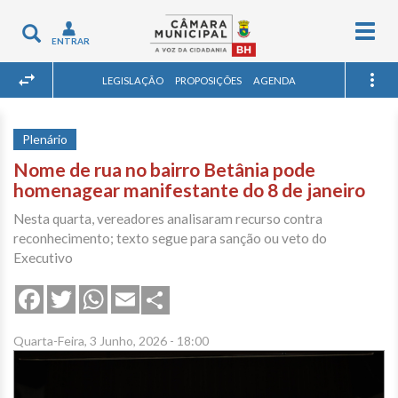
Togg
Toggle
ENTRAR
navig
navigation
LEGISLAÇÃO
PROPOSIÇÕES
AGENDA
Plenário
Nome de rua no bairro Betânia pode
homenagear manifestante do 8 de janeiro
Nesta quarta, vereadores analisaram recurso contra
reconhecimento; texto segue para sanção ou veto do
Executivo
Share
Facebook
Twitter
WhatsApp
Email
Quarta-Feira, 3 Junho, 2026 - 18:00