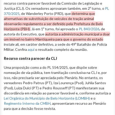
recurso contra parecer favorável da Comissão de Legislação e
Justiça (CLJ). Os vereadores aprovaram também, em 2º turno, o
PL
370/2025
, de Wanderley Porto (PRD), que
determina que
alternativas de substituição de veículos de tração animal
observarão regulamento a ser definido pela Prefeitura de Belo
Horizonte (PBH).
Já em 1º turno, foi aprovado o
PL 840/2026
, de
autoria do Executivo, que
autoriza a administração municipal a doar
um imóvel no bairro Mantiqueira para que o governo do estado
instale ali, em caráter definitivo, a sede do 49º Batalhão de Polícia
Militar. Confira
aqui
o resultado completo da reunião.
Recurso contra parecer da CLJ
Uma proposição como a do PL 554/2025, que dispõe sobre
nomeação de via pública, tem tramitação conclusiva na CLJ e, por
isso, não precisaria ser apreciada pelo Plenário. No entanto, os
vereadores Pedro Patrus (PT), Iza Lourença (Psol), Juhlia Santos
(Psol), Luiza Dulci (PT) e Pedro Rousseff (PT) manifestaram sua
discordância em relação ao parecer favorável e, conforme autoriza a
Lei Orgânica do Município de Belo Horizonte (LOMBH)
e o
Regimento Interno da CMBH
, apresentaram recurso ao Plenário
para que a decisão fosse revista.