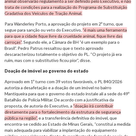
animal observarão regulamento a ser definido pelo Executivo, e não
trata de condições para a realização do Programa de Substituição
Gradativa dos Veículos de Tração Animal.
Para Wanderley Porto, a aprovação do projeto em 2º turno, que
segue para sanção ou veto do Executivo,
“é mais uma ferramenta
para que a cidade fique livre da crueldade animal, fique livre das
carroças”
. Segundo ele, a Câmara de BH “é um exemplo para o
Brasil”. Pedro Patrus ressaltou que o texto aprovado
descaracterizou totalmente o objetivo do PL. “O projeto já era
ruim, mas com o substitutivo ficou pior”, disse.
Doação de imóvel ao governo do estado
Aprovado em 1º turno com 39 votos favoráveis, o PL 840/2026
autoriza a desafetação e a doação de um imóvel no bairro
Mantiqueira para que o governo do estado instale ali a sede do 49º
Batalhão de Polícia Militar. De acordo com a justificativa da
proposta, de autoria do Executivo, a
“doação irá contribuir
diretamente para o fortalecimento da estrutura de segurança
pública na região”,
e a transferência definitiva do imóvel, que
encontra-se cedido ao Estado de Minas Gerais, “constitui a medida
mais adequada para viabilizar a implantação do equipamento