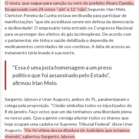
O texto, que segue para sanção ou veto do prefeito Álvaro Damião,
foi aprovado com 24 votos “sim” e 12 “não”.
Segundo Irlan Melo,
Cleriston Pereira da Cunha estava em Brasília para participar de
manifestações “que ele acreditava serem em defesa da democracia
e da liberdade”. O empresário teria entrado no Congresso Nacional
para se proteger dos efeitos do gás lacrimogêneo. De acordo com
o parlamentar, ele tinha a saúde debilitada e dependia de
medicamentos controlados de uso contínuo. A falta de acesso ao
tratamento teria levado à sua morte.
“Essa é uma justa homenagem a um preso
político que foi assassinado pelo Estado”,
afirmou Irlan Melo.
Sargento Jalyson e Uner Augusto, ambos do PL, parabenizaram o
colega pela proposição. “Clezão simboliza todos os injustiçados do
8 de janeiro. Faço votos que um dia tenhamos uma liberdade plena
no nosso país. Que a gente consiga afastar todos os tiranos que
hoje ocupam uma cadeira no Supremo Tribunal Federal”, disse Uner
Augusto.
“Ele foi vítima dessa ditadura do Judiciário que estamos
vivendo”, salientou Sargento Jalyson.