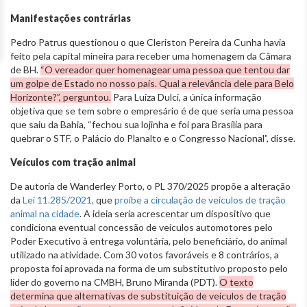
Manifestações contrárias
Pedro Patrus questionou o que Cleriston Pereira da Cunha havia
feito pela capital mineira para receber uma homenagem da Câmara
de BH.
“O vereador quer homenagear uma pessoa que tentou dar
um golpe de Estado no nosso país. Qual a relevância dele para Belo
Horizonte?”, perguntou.
Para Luiza Dulci, a única informação
objetiva que se tem sobre o empresário é de que seria uma pessoa
que saiu da Bahia, “fechou sua lojinha e foi para Brasília para
quebrar o STF, o Palácio do Planalto e o Congresso Nacional”, disse.
Veículos com tração animal
De autoria de Wanderley Porto, o PL 370/2025 propõe a alteração
da
Lei 11.285/2021,
que
proíbe a circulação de veículos de tração
animal na cidade
. A ideia seria acrescentar um dispositivo que
condiciona eventual concessão de veículos automotores pelo
Poder Executivo à entrega voluntária, pelo beneficiário, do animal
utilizado na atividade. Com 30 votos favoráveis e 8 contrários, a
proposta foi aprovada na forma de um substitutivo proposto pelo
líder do governo na CMBH, Bruno Miranda (PDT).
O texto
determina que alternativas de substituição de veículos de tração