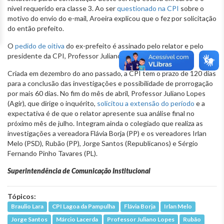
nível requerido era classe 3. Ao ser
questionado na CPI
sobre o
motivo do envio do e-mail, Aroeira explicou que o fez por solicitação
do então prefeito.
O
pedido de oitiva
do ex-prefeito é assinado pelo relator e pelo
presidente da CPI, Professor Juliano Lopes (Agir).
Criada em dezembro do ano passado, a CPI tem o prazo de 120 dias
para a conclusão das investigações e possibilidade de prorrogação
por mais 60 dias. No fim do mês de abril, Professor Juliano Lopes
(Agir), que dirige o inquérito,
solicitou a extensão do período
e a
expectativa é de que o relator apresente sua análise final no
próximo mês de julho. Integram ainda o colegiado que realiza as
investigações a vereadora Flávia Borja (PP) e os vereadores Irlan
Melo (PSD), Rubão (PP), Jorge Santos (Republicanos) e Sérgio
Fernando Pinho Tavares (PL).
Superintendência de Comunicação Institucional
Tópicos:
Braulio Lara
CPI Lagoa da Pampulha
Flávia Borja
Irlan Melo
Jorge Santos
Márcio Lacerda
Professor Juliano Lopes
Rubão