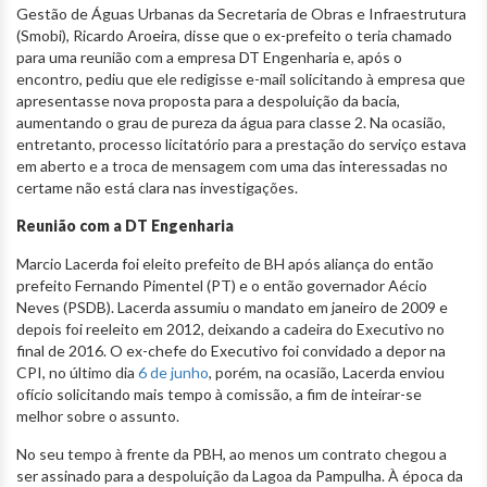
Gestão de Águas Urbanas da Secretaria de Obras e Infraestrutura
(Smobi), Ricardo Aroeira, disse que o ex-prefeito o teria chamado
para uma reunião com a empresa DT Engenharia e, após o
encontro, pediu que ele redigisse e-mail solicitando à empresa que
apresentasse nova proposta para a despoluição da bacia,
aumentando o grau de pureza da água para classe 2. Na ocasião,
entretanto, processo licitatório para a prestação do serviço estava
em aberto e a troca de mensagem com uma das interessadas no
certame não está clara nas investigações.
Reunião com a DT Engenharia
Marcio Lacerda foi eleito prefeito de BH após aliança do então
prefeito Fernando Pimentel (PT) e o então governador Aécio
Neves (PSDB). Lacerda assumiu o mandato em janeiro de 2009 e
depois foi reeleito em 2012, deixando a cadeira do Executivo no
final de 2016. O ex-chefe do Executivo foi convidado a depor na
CPI, no último dia
6 de junho
, porém, na ocasião, Lacerda enviou
ofício solicitando mais tempo à comissão, a fim de inteirar-se
melhor sobre o assunto.
No seu tempo à frente da PBH, ao menos um contrato chegou a
ser assinado para a despoluição da Lagoa da Pampulha. À época da