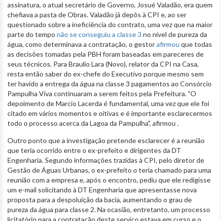
assinatura, o atual secretário de Governo, Josué Valadão, era quem
chefiava a pasta de Obras. Valadão já depôs à CPI e, ao ser
questionado sobre a ineficiência do contrato, uma vez que na maior
parte do tempo
não se conseguiu a classe 3
no nível de pureza da
água, como determinava a contratação, o gestor
afirmou
que todas
as decisões tomadas pela PBH foram baseadas em pareceres de
seus técnicos. Para Braulio Lara (Novo), relator da CPI na Casa,
resta então saber do ex-chefe do Executivo porque mesmo sem
ter havido a entrega da água na classe 3 pagamentos ao Consórcio
Pampulha Viva continuaram a serem feitos pela Prefeitura. "O
depoimento de Marcio Lacerda é fundamental, uma vez que ele foi
citado em vários momentos e oitivas e é importante esclarecermos
todo o processo acerca da Lagoa da Pampulha", afirmou .
Outro ponto que a investigação pretende esclarecer é a reunião
que teria ocorrido entre o ex-prefeito e dirigentes da DT
Engenharia. Segundo informações trazidas à CPI, pelo diretor de
Gestão de Águas Urbanas, o ex-prefeito o teria chamado para uma
reunião com a empresa e, após o encontro, pediu que ele redigisse
um e-mail solicitando à DT Engenharia que apresentasse nova
proposta para a despoluição da bacia, aumentando o grau de
pureza da água para classe 2. Na ocasião, entretanto, um processo
licitatório para a contratação deste serviço estava em curso e o