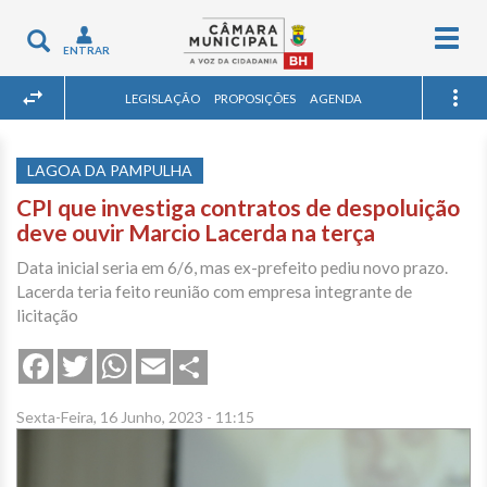
Togg
Toggle
ENTRAR
navig
navigation
LEGISLAÇÃO
PROPOSIÇÕES
AGENDA
LAGOA DA PAMPULHA
CPI que investiga contratos de despoluição
deve ouvir Marcio Lacerda na terça
Data inicial seria em 6/6, mas ex-prefeito pediu novo prazo.
Lacerda teria feito reunião com empresa integrante de
licitação
Share
Facebook
Twitter
WhatsApp
Email
Sexta-Feira, 16 Junho, 2023 - 11:15