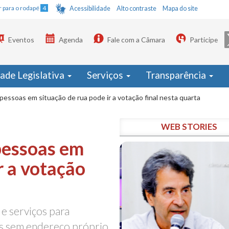
Ir para o rodapé
4
Acessibilidade
Alto contraste
Mapa do site
Eventos
Agenda
Fale com a Câmara
Participe
dade Legislativa
Serviços
Transparência
pessoas em situação de rua pode ir a votação final nesta quarta
WEB STORIES
pessoas em
r a votação
 e serviços para
es sem endereço próprio