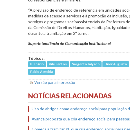
“A previsão de endereço de referência em unidades socio
medidas de acesso a serviços e à promoção da inclusão, p
serviços e programas socioassistenciais da Prefeitura de
da Comissão de Direitos Humanos, Habitação, Igualdade
durante a tramitação em 2º turno.
Superintendência de Comunicação Institucional
Tópicos:
Plenário
Vile Santos
Sargento Jalyson
Uner Augusto
Pablo Almeida
Versão para impressão
NOTÍCIAS RELACIONADAS
Uso de abrigos como endereço social para população d
Avança proposta que cria endereço social para pessoa
Começa a tramitar PL que cria endereço social para pe