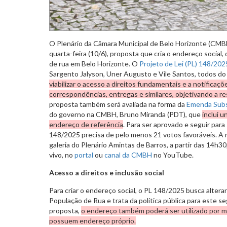
O Plenário da Câmara Municipal de Belo Horizonte (CMBH
quarta-feira (10/6), proposta que cria o endereço social
de rua em Belo Horizonte. O
Projeto de Lei (PL) 148/202
Sargento Jalyson, Uner Augusto e Vile Santos, todos do P
viabilizar o acesso a direitos fundamentais e a notificaç
correspondências, entregas e similares, objetivando a re
proposta também será avaliada na forma da
Emenda Subs
do governo na CMBH, Bruno Miranda (PDT), que
inclui 
endereço de referência
. Para ser aprovado e seguir para
148/2025 precisa de pelo menos 21 votos favoráveis. A
galeria do Plenário Amintas de Barros, a partir das 14h3
vivo, no
portal
ou
canal da CMBH
no YouTube.
Acesso a direitos e inclusão social
Para criar o endereço social, o PL 148/2025 busca altera
População de Rua e trata da política pública para este 
proposta,
o endereço também poderá ser utilizado por m
possuem endereço próprio.