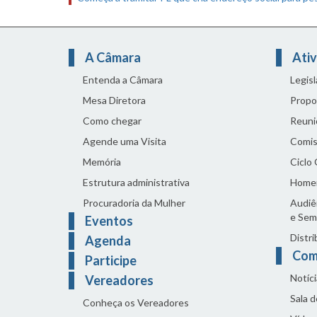
A Câmara
Ativ
Entenda a Câmara
Legis
Mesa Diretora
Propo
Como chegar
Reuni
Agende uma Visita
Comis
Memória
Ciclo
Estrutura administrativa
Home
Procuradoria da Mulher
Audiên
e Sem
Eventos
Distri
Agenda
Com
Participe
Notíci
Vereadores
Sala 
Conheça os Vereadores