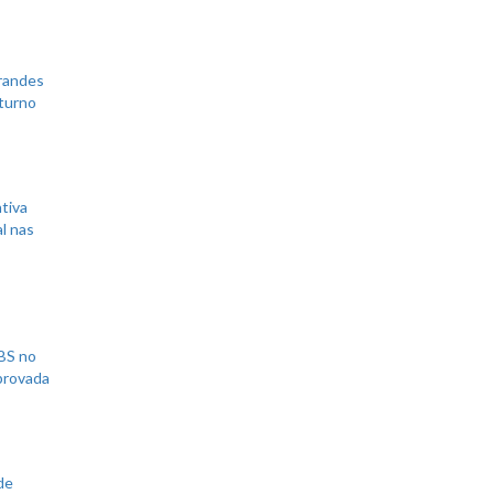
grandes
 turno
tiva
l nas
UBS no
aprovada
de