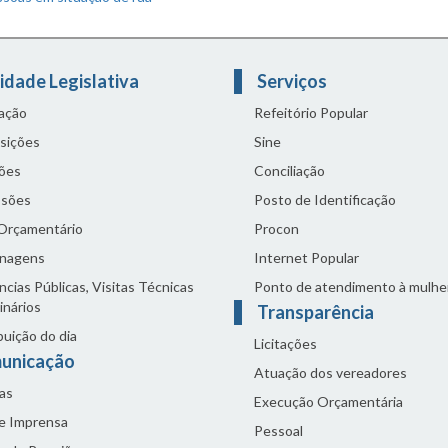
idade Legislativa
Serviços
lação
Refeitório Popular
sições
Sine
ões
Conciliação
sões
Posto de Identificação
 Orçamentário
Procon
nagens
Internet Popular
cias Públicas, Visitas Técnicas
Ponto de atendimento à mulhe
inários
Transparência
buição do dia
Licitações
unicação
Atuação dos vereadores
as
Execução Orçamentária
de Imprensa
Pessoal