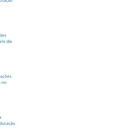
ades
rio dia
mações
s no
a
educação