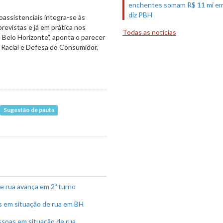
enchentes somam R$ 11 mi em
diz PBH
assistenciais integra-se às
revistas e já em prática nos
Todas as notícias
 Belo Horizonte”, aponta o parecer
 Racial e Defesa do Consumidor,
Sugestão de pauta
e rua avança em 2º turno
s em situação de rua em BH
ssoas em situação de rua