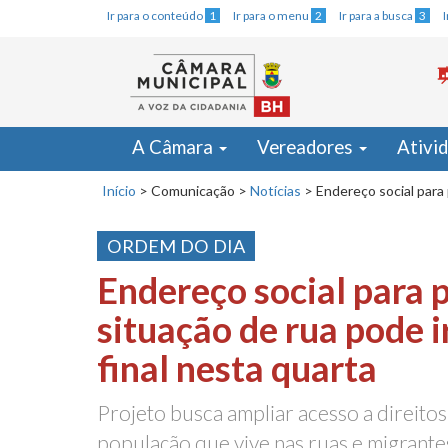
Ir para o conteúdo
1
Ir para o menu
2
Ir para a busca
3
A Câmara
Vereadores
Ativi
Início
>
Comunicação
>
Notícias
>
Endereço social para 
ORDEM DO DIA
Endereço social para 
situação de rua pode i
final nesta quarta
Projeto busca ampliar acesso a direitos
população que vive nas ruas e migrant