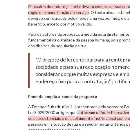
O usuário do endereço social deverá comprovar sua cond
registro e manutenção do serviço
. O texto ainda estab
deverão ser retiradas pelo menos uma vez por mês, e o a
benefício, exceto por motivo válido.
Para os autores da proposta, a medida está diretamente 
fundamental da dignidade da pessoa humana, pois promov
dos direitos da população de rua.
“O projeto de lei contribui para a reinteg
sociedade e para sua recolocação no merc
considerando que muitas empresas e em
endereço fixo para a contratação”, justifi
Emenda amplia alcance da proposta
A Emenda Substitutiva 1, apresentada pelo vereador Br
Lei 8.029/2000 artigos que
autorizam o Poder Executivo 
socioassistenciais e de acolhimento institucional como 
pessoas em situação de rua e a regulamentar critérios p
correspondências e similares.