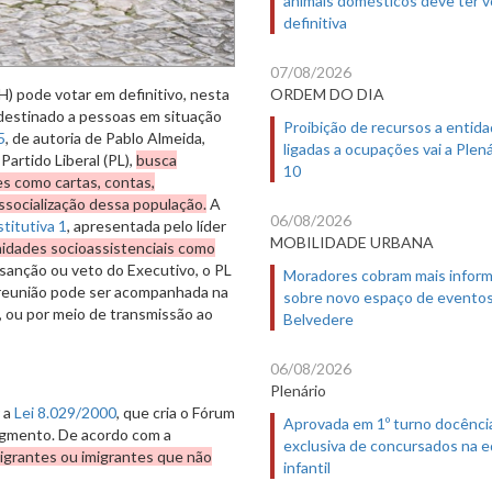
definitiva
07/08/2026
ORDEM DO DIA
) pode votar em definitivo, nesta
, destinado a pessoas em situação
Proibição de recursos a entid
5
, de autoria de Pablo Almeida,
ligadas a ocupações vai a Plená
artido Liberal (PL),
busca
10
ões como cartas, contas,
ssocialização dessa população.
A
06/08/2026
titutiva 1
, apresentada pelo líder
MOBILIDADE URBANA
unidades socioassistenciais como
 sanção ou veto do Executivo, o PL
Moradores cobram mais infor
 reunião pode ser acompanhada na
sobre novo espaço de evento
0, ou por meio de transmissão ao
Belvedere
06/08/2026
Plenário
r a
Lei 8.029/2000
, que cria o Fórum
Aprovada em 1º turno docênci
segmento. De acordo com a
exclusiva de concursados na 
igrantes ou imigrantes que não
infantil