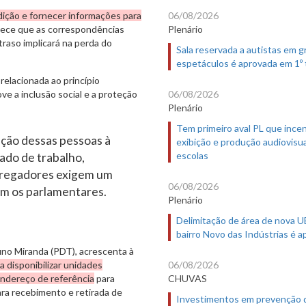
06/08/2026
ição e fornecer informações para
Plenário
elece que as correspondências
traso implicará na perda do
Sala reservada a autistas em 
espetáculos é aprovada em 1º
relacionada ao princípio
06/08/2026
e a inclusão social e a proteção
Plenário
Tem primeiro aval PL que incen
ração dessas pessoas à
exibição e produção audiovisua
escolas
ado de trabalho,
pregadores exigem um
06/08/2026
cam os parlamentares.
Plenário
Delimitação de área de nova 
bairro Novo das Indústrias é 
uno Miranda (PDT), acrescenta à
06/08/2026
a disponibilizar unidades
CHUVAS
endereço de referência
para
ara recebimento e retirada de
Investimentos em prevenção 