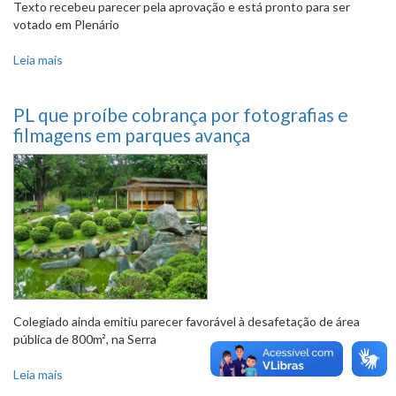
Texto recebeu parecer pela aprovação e está pronto para ser
votado em Plenário
Leia mais
sobre PL propõe criar comprovante de quitação de dívidas
com o Município
PL que proíbe cobrança por fotografias e
filmagens em parques avança
Colegiado ainda emitiu parecer favorável à desafetação de área
pública de 800m², na Serra
Leia mais
sobre PL que proíbe cobrança por fotografias e filmagens
em parques avança