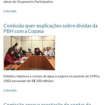
obras do Orçamento Participativo
Leia mais
sobre Prestações de contas da Câmara e da PBH vão
acontecer no dia 22 de fevereiro
Comissão quer explicações sobre dívidas da
PBH com a Copasa
Débidos relativos a contas de água e esgoto no período de 1990 a
2002 passariam de R$ 200 milhões
Leia mais
sobre Comissão quer explicações sobre dívidas da PBH
com a Copasa
Comissão aprova prestação de contas da