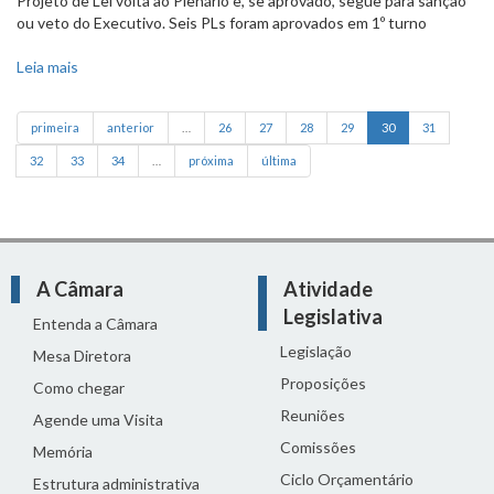
Projeto de Lei volta ao Plenário e, se aprovado, segue para sanção
ou veto do Executivo. Seis PLs foram aprovados em 1º turno
Leia mais
sobre Avaliação psicológica de motoristas de ônibus
aprovada na comissão
primeira
anterior
…
26
27
28
29
30
31
32
33
34
…
próxima
última
A Câmara
Atividade
Legislativa
Entenda a Câmara
Legislação
Mesa Diretora
Proposições
Como chegar
Reuniões
Agende uma Visita
Comissões
Memória
Ciclo Orçamentário
Estrutura administrativa