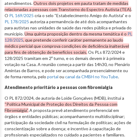
atendimentos.
Outros dois projetos em pauta tratam de medidas
relacionadas a pessoas com Transtorno do Espectro Autista (TEA)
.
O
PL 169/2025
cria o selo “Estabelecimento Amigo do Autista” e o
PL 178/2025
autoriza a permanência de até dois acompanhantes
para autistas nas unidades de saúde das redes pública e privada do
município.
Uma quinta proposição dentro da mesma temática é o
PL
128/2025
, que pretende conferir caráter permanente ao laudo
médico pericial que comprova condições de deficiência inalterável
para fins de obtenção de benefícios sociais.
Os PLs 872/2024 e
128/2025 tramitam em 2º turno, e os demais devem ir à primeira
votação na Casa. A reunião começa a partir das 14h30, no Plenário
Amintas de Barros, e pode ser acompanhada presencialmente ou
de forma remota, pelo
portal
ou
canal da CMBH no YouTube
.
Atendimento prioritário a pessoas com fibromialgia
O PL 872/2024, de autoria de Loíde Gonçalves (MDB), institui a
“Política Municipal de Proteção dos Direitos da Pessoa com
Fibromialgia”.
A proposta prevê atendimento preferencial em
órgãos e entidades públicas; acompanhamento multidisciplinar;
participação da sociedade civil na formulação de políticas; ações de
conscientização sobre a doença; e incentivo à capacitação de
profissionais especializados no cuidado a pacientes e familiares.