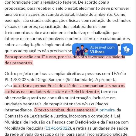
conformidade com a legislação federal. De acordo com a
proposição, para receber o selo o estabelecimento deve promover
uma ou mais ações buscando adaptabilidade do ambiente. Como
exemplo, são citadas adequações físicas com redução de estímulos
visuais e sonoros; capacitação dos colaboradores com
treinamentos sobre atendimento inclusivo; e sinalização que
informe os recursos disponíveis e oriente clientes e colaboradores
sobre as adaptações implementadas. O texto estabelece ainda
que as adequações não precisam se limitar a essas explicitadas.
Para aprovação em 1º turno, precisa do voto favorável da maioria
dos presentes.
Outro projeto que busca ampliar direitos a pessoas com TEA é o
PL 178/2025, de Diego Sanches (Solidariedade). A proposta
visa
autorizar a permanência de até dois acompanhantes para os
autistas nas unidades de saúde de Belo Horizonte,
tanto na
observação quanto na consulta ou internação, inclusive em
unidades neonatais, de terapia intensiva e/ou cuidados
intermediários.
O texto recebeu duas emendas.
A
primeira
, da
Comissão de Legislação e Justiça, incorpora o conteúdo à Lei
Municipal de Inclusão da Pessoa com Deficiência e da Pessoa com
Mobilidade Reduzida (
11.416/2022
), e retira as unidades de saúde
da rede privada do escopo da lei, para sanar inconstitucionalidade.