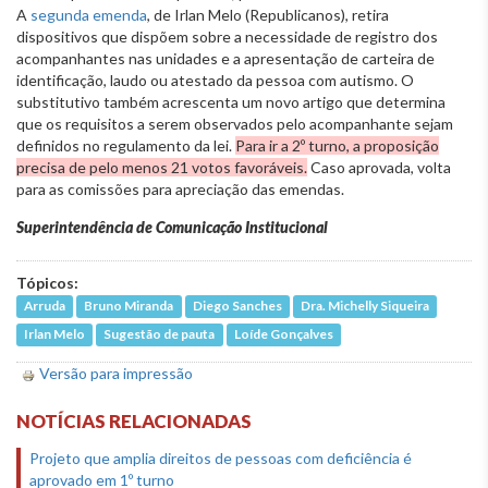
A
segunda emenda
, de Irlan Melo (Republicanos), retira
dispositivos que dispõem sobre a necessidade de registro dos
acompanhantes nas unidades e a apresentação de carteira de
identificação, laudo ou atestado da pessoa com autismo. O
substitutivo também acrescenta um novo artigo que determina
que os requisitos a serem observados pelo acompanhante sejam
definidos no regulamento da lei.
Para ir a 2º turno, a proposição
precisa de pelo menos 21 votos favoráveis.
Caso aprovada, volta
para as comissões para apreciação das emendas.
Superintendência de Comunicação Institucional
Tópicos:
Arruda
Bruno Miranda
Diego Sanches
Dra. Michelly Siqueira
Irlan Melo
Sugestão de pauta
Loíde Gonçalves
Versão para impressão
NOTÍCIAS RELACIONADAS
Projeto que amplia direitos de pessoas com deficiência é
aprovado em 1º turno