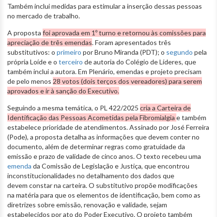
Também inclui medidas para estimular a inserção dessas pessoas
no mercado de trabalho.
A proposta
foi aprovada em 1º turno e retornou às comissões para
apreciação de três emendas
. Foram apresentados três
substitutivos: o
primeiro
por Bruno Miranda (PDT); o
segundo
pela
própria Loíde e o
terceiro
de autoria do Colégio de Líderes, que
também inclui a autora. Em Plenário, emendas e projeto precisam
de pelo menos
28 votos (dois terços dos vereadores) para serem
aprovados e ir à sanção do Executivo.
Seguindo a mesma temática, o PL 422/2025
cria a Carteira de
Identificação das Pessoas Acometidas pela Fibromialgia
e também
estabelece prioridade de atendimentos. Assinado por José Ferreira
(Pode), a proposta detalha as informações que devem conter no
documento, além de determinar regras como gratuidade da
emissão e prazo de validade de cinco anos. O texto recebeu uma
emenda
da Comissão de Legislação e Justiça, que encontrou
inconstitucionalidades no detalhamento dos dados que
devem constar na carteira. O substitutivo propõe modificações
na matéria para que os elementos de identificação, bem como as
diretrizes sobre emissão, renovação e validade, sejam
estabelecidos por ato do Poder Executivo. O projeto também