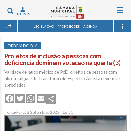
Togg
Toggle
ENTRAR
navig
navigation
LEGISLAÇÃO
PROPOSIÇÕES
AGENDA
ORDEM DO DIA
Projetos de inclusão a pessoas com
deficiência dominam votação na quarta (3)
Validade de laudo médico de PcD, direitos de pessoas com
fibromialgia e do Transtorno do Espectro Autista devem ser
apreciados
Share
Facebook
Twitter
WhatsApp
Email
Terça-Feira, 2 Setembro, 2025 - 16:30