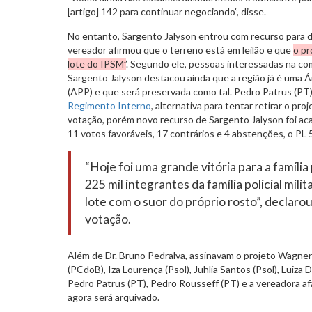
[artigo] 142 para continuar negociando”, disse.
No entanto, Sargento Jalyson entrou com recurso para d
vereador afirmou que o terreno está em leilão e que
o pr
lote do IPSM”
. Segundo ele, pessoas interessadas na co
Sargento Jalyson destacou ainda que a região já é uma
(APP) e que será preservada como tal. Pedro Patrus (PT
Regimento Interno
, alternativa para tentar retirar o pr
votação, porém novo recurso de Sargento Jalyson foi a
11 votos favoráveis, 17 contrários e 4 abstenções, o PL 
“Hoje foi uma grande vitória para a família p
225 mil integrantes da família policial mili
lote com o suor do próprio rosto”, declaro
votação.
Além de Dr. Bruno Pedralva, assinavam o projeto Wagner
(PCdoB), Iza Lourença (Psol), Juhlia Santos (Psol), Luiza 
Pedro Patrus (PT), Pedro Rousseff (PT) e a vereadora af
agora será arquivado.