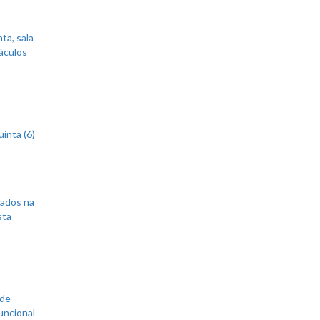
ta, sala
áculos
inta (6)
sados na
sta
 de
uncional