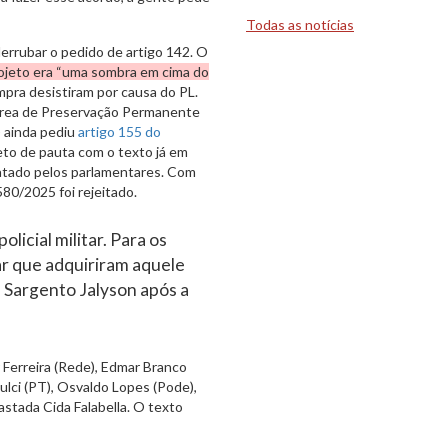
Todas as notícias
errubar o pedido de artigo 142. O
ojeto era “uma sombra em cima do
mpra desistiram por causa do PL.
 Área de Preservação Permanente
) ainda pediu
artigo 155 do
ojeto de pauta com o texto já em
catado pelos parlamentares. Com
580/2025 foi rejeitado.
olicial militar. Para os
tar que adquiriram aquele
u Sargento Jalyson após a
 Ferreira (Rede), Edmar Branco
Dulci (PT), Osvaldo Lopes (Pode),
astada Cida Falabella. O texto