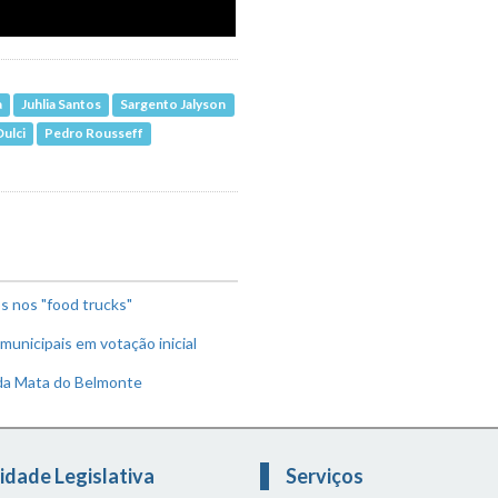
a
Juhlia Santos
Sargento Jalyson
Dulci
Pedro Rousseff
os nos "food trucks"
 municipais em votação inicial
da Mata do Belmonte
idade Legislativa
Serviços