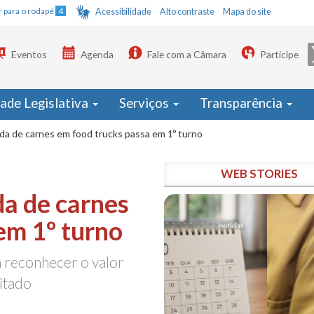
Ir para o rodapé
4
Acessibilidade
Alto contraste
Mapa do site
Eventos
Agenda
Fale com a Câmara
Participe
dade Legislativa
Serviços
Transparência
da de carnes em food trucks passa em 1º turno
WEB STORIES
da de carnes
em 1º turno
 reconhecer o valor
itado