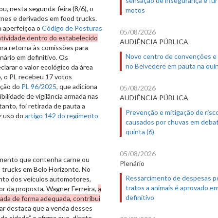
u, nesta segunda-feira (8/6), o
motos
rnes e derivados em food trucks.
a aperfeiçoa o
Código de Posturas
05/08/2026
atividade dentro do estabelecido
AUDIÊNCIA PÚBLICA
ora retorna às comissões para
Novo centro de convenções e
ário em definitivo. Os
no Belvedere em pauta na quin
clarar o valor ecológico da área
 o PL recebeu 17 votos
tação do
PL 96/2025
, que adiciona
05/08/2026
bilidade de vigilância armada nas
AUDIÊNCIA PÚBLICA
anto, foi retirada de pauta a
Prevenção e mitigação de risc
z uso do
artigo 142 do regimento
causados por chuvas em deba
quinta (6)
05/08/2026
imento que contenha carne ou
Plenário
d trucks em Belo Horizonte. No
Ressarcimento de despesas p
nto dos veículos automotores,
tratos a animais é aprovado e
tor da proposta, Wagner Ferreira,
a
definitivo
zada de forma adequada, contribui
r destaca que a venda desses
da cidade” e afirma que, diante