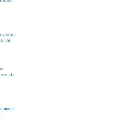
 eventos
ta (6)
os
te nesta
or maus-
m