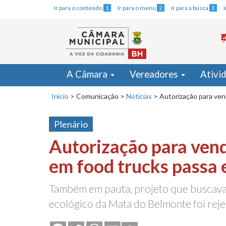
Ir para o conteúdo
1
Ir para o menu
2
Ir para a busca
3
A Câmara
Vereadores
Ativi
Início
>
Comunicação
>
Notícias
>
Autorização para ven
Plenário
Autorização para ven
em food trucks passa 
Também em pauta, projeto que buscava
ecológico da Mata do Belmonte foi reje