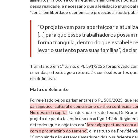
dessa realidade, é necessário que a legislação municipal
“conciliem liberdade econômica e proteção à saúde públic
“O projeto vem para aperfeiçoar e atualiz
[...] para que esses trabalhadores possam r
forma tranquila, dentro do que estabelece
levar o sustento para suas famílias”, decl
Tramitando em 1º turno, o PL 591/2025 foi aprovado co
emendas, o texto agora retorna às comissões antes que 
em definitivo.
Mata do Belmonte
Foi rejeitado pelos parlamentares o PL 580/2025, que r
paisagístico, cultural e comunitário da área conhecida 
Nordeste da capital
. Um dos autores do texto, Dr. Bruno 
projeto de pauta fazendo uso do artigo 142 do Regiment
defendeu que o objetivo era "
fazer algo pactuado com a 
com o proprietário do terreno"
, o Instituto de Previdênci
“Como ainda não estamos amadurecidos o suficiente par