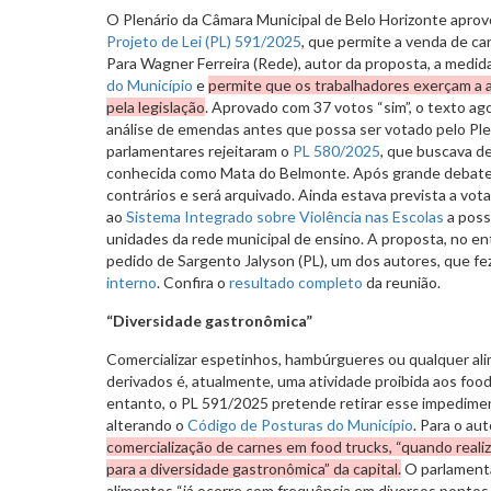
O Plenário da Câmara Municipal de Belo Horizonte aprovo
Projeto de Lei (PL) 591/2025
, que permite a venda de ca
Para Wagner Ferreira (Rede), autor da proposta, a medid
do Município
e
permite que os trabalhadores exerçam a 
pela legislação
. Aprovado com 37 votos “sim”, o texto ag
análise de emendas antes que possa ser votado pelo Plen
parlamentares rejeitaram o
PL 580/2025
, que buscava de
conhecida como Mata do Belmonte. Após grande debate,
contrários e será arquivado. Ainda estava prevista a vo
ao
Sistema Integrado sobre Violência nas Escolas
a possi
unidades da rede municipal de ensino. A proposta, no ent
pedido de Sargento Jalyson (PL), um dos autores, que fe
interno
. Confira o
resultado completo
da reunião.
“Diversidade gastronômica”
Comercializar espetinhos, hambúrgueres ou qualquer al
derivados é, atualmente, uma atividade proibida aos foo
entanto, o PL 591/2025 pretende retirar esse impedime
alterando o
Código de Posturas do Município
. Para o au
comercialização de carnes em food trucks, “quando reali
para a diversidade gastronômica” da capital.
O parlamenta
alimentos “já ocorre com frequência em diversos pontos 