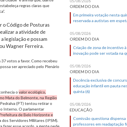
05/08/2026
 estabeleça regras claras que
ORDEM DO DIA
a”.
Em primeira votação nesta quin
reservada a autistas em espet
ar o Código de Posturas
ealizar a atividade de
05/08/2026
 a legislação e possam
ORDEM DO DIA
arou Wagner Ferreira.
Criação de zona de incentivo à
inovação pode ser votada na qu
m 37 votos a favor. Como recebeu
05/08/2026
possa ser apreciado pelo Plenário
ORDEM DO DIA
Docência exclusiva de concur
educação infantil em pauta ne
quinta (6)
econhecia o
valor ecológico,
como Mata do Belmonte, na Região
Pedralva (PT) tentou retirar o
05/08/2026
o Interno. O parlamentar
EDUCAÇÃO
Prefeitura de Belo Horizonte e
Comissão questiona dispensa
a dos Servidores Militares (IPSM).
professores em readaptação f
a fazer esse acordo, a gente pede