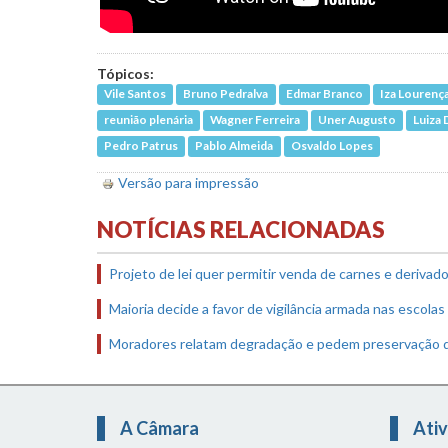
Tópicos:
Vile Santos
Bruno Pedralva
Edmar Branco
Iza Lourenç
reunião plenária
Wagner Ferreira
Uner Augusto
Luiza 
Pedro Patrus
Pablo Almeida
Osvaldo Lopes
Versão para impressão
NOTÍCIAS RELACIONADAS
Projeto de lei quer permitir venda de carnes e derivad
Maioria decide a favor de vigilância armada nas escolas
Moradores relatam degradação e pedem preservação 
A Câmara
Ativ