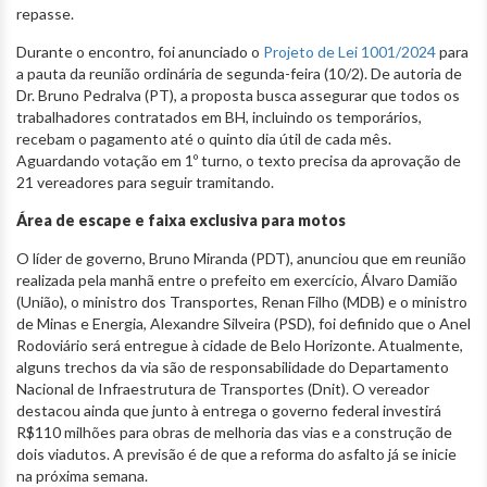
repasse.
Durante o encontro, foi anunciado o
Projeto de Lei 1001/2024
para
a pauta da reunião ordinária de segunda-feira (10/2). De autoria de
Dr. Bruno Pedralva (PT), a proposta busca assegurar que todos os
trabalhadores contratados em BH, incluindo os temporários,
recebam o pagamento até o quinto dia útil de cada mês.
Aguardando votação em 1º turno, o texto precisa da aprovação de
21 vereadores para seguir tramitando.
Área de escape e faixa exclusiva para motos
O líder de governo, Bruno Miranda (PDT), anunciou que em reunião
realizada pela manhã entre o prefeito em exercício, Álvaro Damião
(União), o ministro dos Transportes, Renan Filho (MDB) e o ministro
de Minas e Energia, Alexandre Silveira (PSD), foi definido que o Anel
Rodoviário será entregue à cidade de Belo Horizonte. Atualmente,
alguns trechos da via são de responsabilidade do Departamento
Nacional de Infraestrutura de Transportes (Dnit). O vereador
destacou ainda que junto à entrega o governo federal investirá
R$110 milhões para obras de melhoria das vias e a construção de
dois viadutos. A previsão é de que a reforma do asfalto já se inicie
na próxima semana.