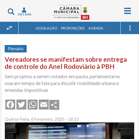
Togg
Toggle
ENTRAR
navig
navigation
LEGISLAÇÃO
PROPOSIÇÕES
AGENDA
Plenário
Vereadores se manifestam sobre entrega
de controle do Anel Rodoviário à PBH
Sem projetos a serem votados em pauta, parlamentares
usaram tempo de fala para discutir mobilidade urbana e
emendas impositivas
Share
Facebook
Twitter
WhatsApp
Email
Quinta-Feira, 6 Fevereiro, 2025 - 18:15