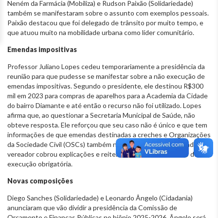
Neném da Farmácia (Mobiliza) e Rudson Paixão (Solidariedade)
também se manifestaram sobre o assunto com exemplos pessoais.
Paixão destacou que foi delegado de trânsito por muito tempo, e
que atuou muito na mobilidade urbana como líder comunitário.
Emendas impositivas
Professor Juliano Lopes cedeu temporariamente a presidência da
reunião para que pudesse se manifestar sobre a não execução de
emendas impositivas. Segundo o presidente, ele destinou R$300
mil em 2023 para compras de aparelhos para a Academia da Cidade
do bairro Diamante e até então o recurso não foi utilizado. Lopes
afirma que, ao questionar a Secretaria Municipal de Saúde, não
obteve resposta. Ele reforçou que seu caso não é único e que tem
informações de que emendas destinadas a creches e Organizações
da Sociedade Civil (OSCs) também não estão sendo executadas. O
vereador cobrou explicações e reiterou que as emendas são de
execução obrigatória.
Novas composições
Diego Sanches (Solidariedade) e Leonardo Ângelo (Cidadania)
anunciaram que vão dividir a presidência da Comissão de
Orçamento e Finanças Públicas no biênio 2025-2026. Ângelo será