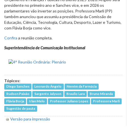
presidente no primeiro ano e Sanches vice, e em 2026 os
parlamentares vão inverter as posições. Professora Marli (PP)
também anunciou que assumiu a presidência da Comissão de
Educação, Ciência, Tecnologia, Cultura, Desporto, Lazer e Turismo,
com Flávia Borja como vice.
Confira
a reunião completa.
Superintendência de Comunicação Institucional
Tópicos:
Diego Sanches
Leonardo Ângelo
Neném da Farmácia
Rudson Paixão
Sargento Jalyson
Braulio Lara
Bruno Miranda
Flávia Borja
Irlan Melo
Professor Juliano Lopes
Professora Marli
Sugestão de pauta
Versão para impressão