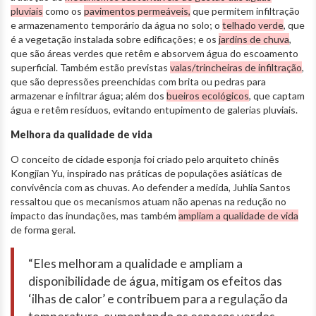
pluviais
como os
pavimentos permeáveis,
que permitem infiltração
e armazenamento temporário da água no solo; o
telhado verde
, que
é a vegetação instalada sobre edificações; e os
jardins de chuva
,
que são áreas verdes que retêm e absorvem água do escoamento
superficial. Também estão previstas
valas/trincheiras de infiltração
,
que são depressões preenchidas com brita ou pedras para
armazenar e infiltrar água; além dos
bueiros ecológicos
, que captam
água e retêm resíduos, evitando entupimento de galerias pluviais.
Melhora da qualidade de vida
O conceito de cidade esponja foi criado pelo arquiteto chinês
Kongjian Yu, inspirado nas práticas de populações asiáticas de
convivência com as chuvas. Ao defender a medida, Juhlia Santos
ressaltou que os mecanismos atuam não apenas na redução no
impacto das inundações, mas também
ampliam a qualidade de vida
de forma geral.
“Eles melhoram a qualidade e ampliam a
disponibilidade de água, mitigam os efeitos das
‘ilhas de calor’ e contribuem para a regulação da