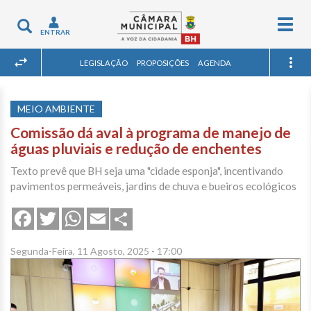
Togg
Toggle
ENTRAR
navig
navigation
LEGISLAÇÃO
PROPOSIÇÕES
AGENDA
MEIO AMBIENTE
Comissão dá aval à programa de manejo de
águas pluviais e redução de enchentes
Texto prevê que BH seja uma "cidade esponja", incentivando
pavimentos permeáveis, jardins de chuva e bueiros ecológicos
Share
Facebook
Twitter
WhatsApp
Email
Segunda-Feira, 11 Agosto, 2025 - 17:00