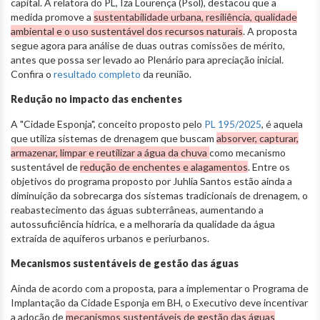
capital. A relatora do PL, Iza Lourença (Psol), destacou que a
medida promove a
sustentabilidade urbana, resiliência, qualidade
ambiental e o uso sustentável dos recursos naturais
. A proposta
segue agora para análise de duas outras comissões de mérito,
antes que possa ser levado ao Plenário para apreciação inicial.
Confira o
resultado completo
da reunião.
Redução no impacto das enchentes
A "Cidade Esponja", conceito proposto pelo
PL 195/2025
, é aquela
que utiliza sistemas de drenagem que buscam
absorver, capturar,
armazenar, limpar e reutilizar a água da chuva
como mecanismo
sustentável de
redução de enchentes e alagamentos
. Entre os
objetivos do programa proposto por Juhlia Santos estão ainda a
diminuição da sobrecarga dos sistemas tradicionais de drenagem, o
reabastecimento das águas subterrâneas, aumentando a
autossuficiência hídrica, e a melhoraria da qualidade da água
extraída de aquíferos urbanos e periurbanos.
Mecanismos sustentáveis de gestão das águas
Ainda de acordo com a proposta, para a implementar o Programa de
Implantação da Cidade Esponja em BH, o Executivo deve incentivar
a adoção de
mecanismos sustentáveis de gestão das águas