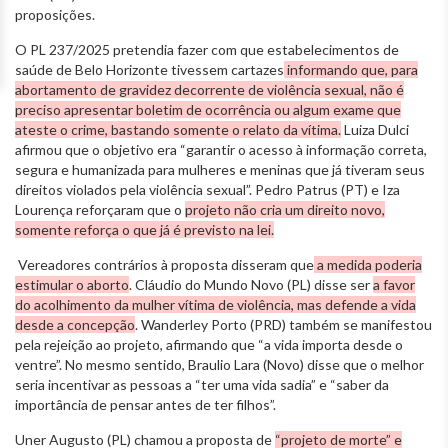
proposições.
O PL 237/2025 pretendia fazer com que estabelecimentos de
saúde de Belo Horizonte tivessem cartazes
informando que, para
abortamento de gravidez decorrente de violência sexual, não é
preciso apresentar boletim de ocorrência ou algum exame que
ateste o crime, bastando somente o relato da vítima.
Luiza Dulci
afirmou que o objetivo era “garantir o acesso à informação correta,
segura e humanizada para mulheres e meninas que já tiveram seus
direitos violados pela violência sexual”. Pedro Patrus (PT) e Iza
Lourença reforçaram que o
projeto não cria um direito novo,
somente reforça o que já é previsto na lei.
Vereadores contrários à proposta disseram que
a medida poderia
estimular o aborto
. Cláudio do Mundo Novo (PL) disse ser
a favor
do acolhimento da mulher vítima de violência, mas defende a vida
desde a concepção
. Wanderley Porto (PRD) também se manifestou
pela rejeição ao projeto, afirmando que “a vida importa desde o
ventre”. No mesmo sentido, Braulio Lara (Novo) disse que o melhor
seria incentivar as pessoas a “ter uma vida sadia” e “saber da
importância de pensar antes de ter filhos”.
Uner Augusto (PL) chamou a proposta de
“projeto de morte” e