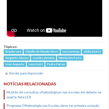
Tópicos:
Braulio Lara
Cláudio do Mundo Novo
Iza Lourença
Juhlia Santos
Sargento Jalyson
reunião plenária
Wanderley Porto
Uner Augusto
Luiza Dulci
Pedro Patrus
Versão para impressão
NOTÍCIAS RELACIONADAS
Mutirão de consultas oftalmológicas nas escolas em debate na
quarta-feira (13)
Programa Oftalmologia nas Escolas deve ter primeira votação