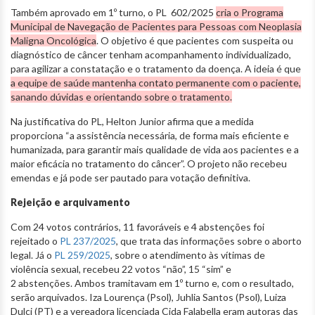
Também aprovado em 1º turno, o PL 602/2025
cria o Programa
Municipal de Navegação de Pacientes para Pessoas com Neoplasia
Maligna Oncológica
. O objetivo é que pacientes com suspeita ou
diagnóstico de câncer tenham acompanhamento individualizado,
para agilizar a constatação e o tratamento da doença. A ideia é que
a equipe de saúde mantenha contato permanente com o paciente,
sanando dúvidas e orientando sobre o tratamento.
Na justificativa do PL, Helton Junior afirma que a medida
proporciona “a assistência necessária, de forma mais eficiente e
humanizada, para garantir mais qualidade de vida aos pacientes e a
maior eficácia no tratamento do câncer”. O projeto não recebeu
emendas e já pode ser pautado para votação definitiva.
Rejeição e arquivamento
Com 24 votos contrários, 11 favoráveis e 4 abstenções foi
rejeitado o
PL 237/2025
, que trata das informações sobre o aborto
legal.
Já o
PL 259/2025
, sobre o atendimento às vítimas de
violência sexual, recebeu 22 votos “não”, 15 “sim” e
2 abstenções. Ambos tramitavam em 1º turno e, com o resultado,
serão arquivados. Iza Lourença (Psol), Juhlia Santos (Psol), Luiza
Dulci (PT) e a vereadora licenciada Cida Falabella eram autoras das