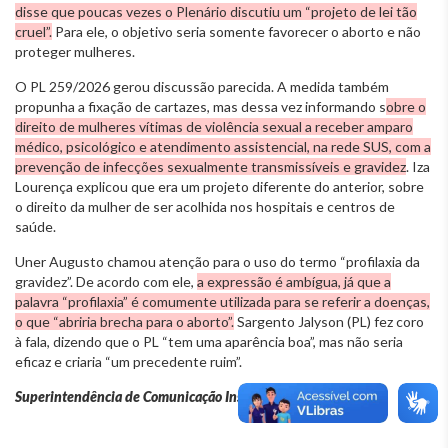
disse que poucas vezes o Plenário discutiu um “projeto de lei tão
cruel”.
Para ele, o objetivo seria somente favorecer o aborto e não
proteger mulheres.
O PL 259/2026 gerou discussão parecida. A medida também
propunha a fixação de cartazes, mas dessa vez informando s
obre o
direito de mulheres vítimas de violência sexual a receber amparo
médico, psicológico e atendimento assistencial, na rede SUS, com a
prevenção de infecções sexualmente transmissíveis e gravidez
. Iza
Lourença explicou que era um projeto diferente do anterior, sobre
o direito da mulher de ser acolhida nos hospitais e centros de
saúde.
Uner Augusto chamou atenção para o uso do termo “profilaxia da
gravidez”. De acordo com ele,
a expressão é ambígua, já que a
palavra “profilaxia” é comumente utilizada para se referir a doenças,
o que “abriria brecha para o aborto”.
Sargento Jalyson (PL) fez coro
à fala, dizendo que o PL “tem uma aparência boa”, mas não seria
eficaz e criaria “um precedente ruim”.
Superintendência de Comunicação Institucional