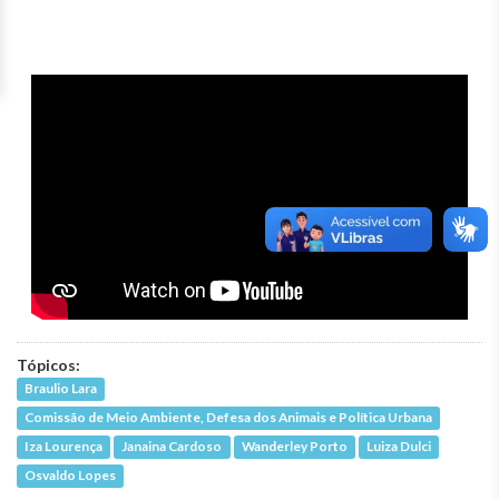
Tópicos:
Braulio Lara
Comissão de Meio Ambiente, Defesa dos Animais e Política Urbana
Iza Lourença
Janaina Cardoso
Wanderley Porto
Luiza Dulci
Osvaldo Lopes