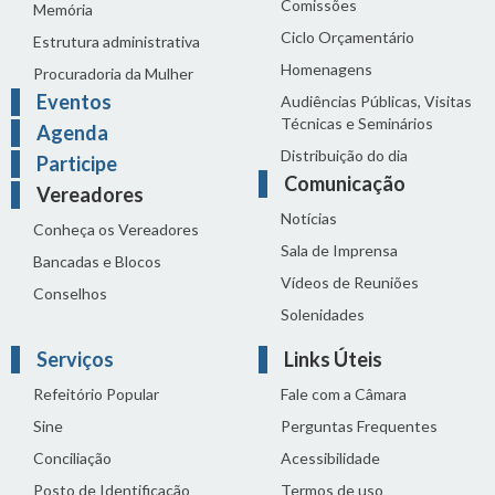
Comissões
Memória
Ciclo Orçamentário
Estrutura administrativa
Homenagens
Procuradoria da Mulher
Eventos
Audiências Públicas, Visitas
Técnicas e Seminários
Agenda
Distribuição do dia
Participe
Comunicação
Vereadores
Notícias
Conheça os Vereadores
Sala de Imprensa
Bancadas e Blocos
Vídeos de Reuniões
Conselhos
Solenidades
Serviços
Links Úteis
Refeitório Popular
Fale com a Câmara
Sine
Perguntas Frequentes
Conciliação
Acessibilidade
Posto de Identificação
Termos de uso