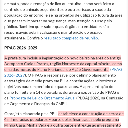
de mato, poda e remoção de lixo ou entulho; como será feito o
controle de animais peçonhentos e outros riscos à saúde da
população do entorno; e se há projetos de utilização futura da área
que possam impactar na segurança, manutenção ou uso pelo
público. Também quer saber quais órgãos ou entidades são
responsáveis pela fiscalização e manutenção do espaço
atualmente. Confira o
resultado completo da reunião
.
PPAG 2026–2029
A prefeitura incluiu a implantação do novo bairro na área do antigo
Aeroporto Carlos Prates, região Noroeste da capital mineira, como
uma das metas do Plano Plurianual de Ação Governamental
(
PPAG
2026–2029
). O PPAG é responsável por definir o planejamento
estratégico de médio prazo em BH e contém ações, diretrizes e
objetivos para um período de quatro anos. A apresentação do
plano foi feita em 14 de outubro, durante a exposição do PPAG e
da
Proposta de Lei do Orçamento Anual
(PLOA) 2026, na Comissão
de Orçamento e Finanças da CMBH.
O projeto elaborado pela PBH
estabelece a construção de cerca de
4 mil moradias populares – parte delas financiadas pelo programa
Minha Casa, Minha Vida e a outra parte entregue ao investimento