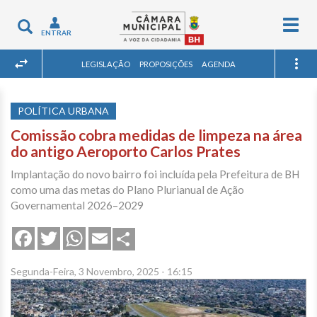
Togg
Toggle
ENTRAR
navig
navigation
LEGISLAÇÃO
PROPOSIÇÕES
AGENDA
POLÍTICA URBANA
Comissão cobra medidas de limpeza na área
do antigo Aeroporto Carlos Prates
Implantação do novo bairro foi incluída pela Prefeitura de BH
como uma das metas do Plano Plurianual de Ação
Governamental 2026–2029
Share
Facebook
Twitter
WhatsApp
Email
Segunda-Feira, 3 Novembro, 2025 - 16:15