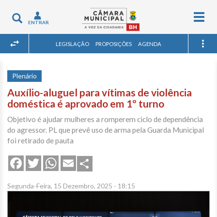
Togg
Toggle
ENTRAR
navig
navigation
LEGISLAÇÃO
PROPOSIÇÕES
AGENDA
Plenário
Auxílio-aluguel para vítimas de violência
doméstica é aprovado em 1º turno
Objetivo é ajudar mulheres a romperem ciclo de dependência
do agressor. PL que prevê uso de arma pela Guarda Municipal
foi retirado de pauta
Share
Facebook
Twitter
WhatsApp
Email
Segunda-Feira, 15 Dezembro, 2025 - 18:15