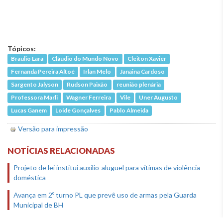
Tópicos:
Braulio Lara
Cláudio do Mundo Novo
Cleiton Xavier
Fernanda Pereira Altoé
Irlan Melo
Janaina Cardoso
Sargento Jalyson
Rudson Paixão
reunião plenária
Professora Marli
Wagner Ferreira
Vile
Uner Augusto
Lucas Ganem
Loíde Gonçalves
Pablo Almeida
Versão para impressão
NOTÍCIAS RELACIONADAS
Projeto de lei institui auxílio-aluguel para vítimas de violência
doméstica
Avança em 2º turno PL que prevê uso de armas pela Guarda
Municipal de BH