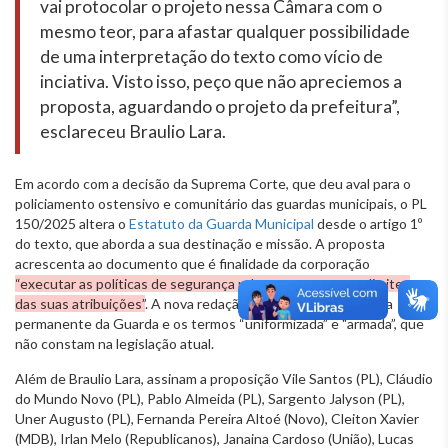
vai protocolar o projeto nessa Câmara com o
mesmo teor, para afastar qualquer possibilidade
de uma interpretação do texto como vício de
inciativa. Visto isso, peço que não apreciemos a
proposta, aguardando o projeto da prefeitura”,
esclareceu Braulio Lara.
Em acordo com a decisão da Suprema Corte, que deu aval para o
policiamento ostensivo e comunitário das guardas municipais, o PL
150/2025 altera o
Estatuto da Guarda Municipal
desde o artigo 1º
do texto, que aborda a sua destinação e missão. A proposta
acrescenta ao documento que é finalidade da corporação
“executar as políticas de segurança urbana nos termos e limites
das suas atribuições”
. A nova redação insere ainda a natureza
permanente da Guarda e os termos “uniformizada” e "armada”, que
não constam na legislação atual.
Além de Braulio Lara, assinam a proposição Vile Santos (PL), Cláudio
do Mundo Novo (PL), Pablo Almeida (PL), Sargento Jalyson (PL),
Uner Augusto (PL), Fernanda Pereira Altoé (Novo), Cleiton Xavier
(MDB), Irlan Melo (Republicanos), Janaina Cardoso (União), Lucas