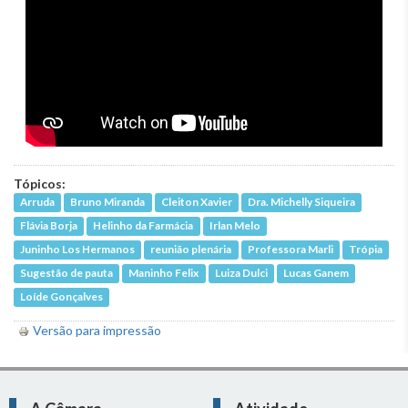
Tópicos:
Arruda
Bruno Miranda
Cleiton Xavier
Dra. Michelly Siqueira
Flávia Borja
Helinho da Farmácia
Irlan Melo
Juninho Los Hermanos
reunião plenária
Professora Marli
Trópia
Sugestão de pauta
Maninho Felix
Luiza Dulci
Lucas Ganem
Loíde Gonçalves
Versão para impressão