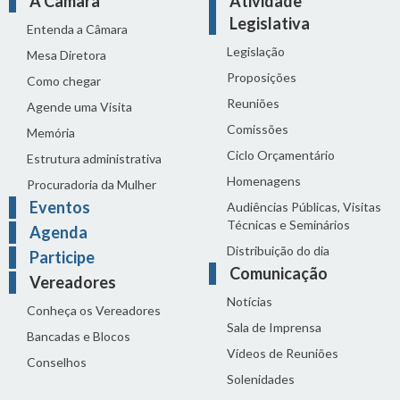
A Câmara
Atividade
Legislativa
Entenda a Câmara
Legislação
Mesa Diretora
Proposições
Como chegar
Reuniões
Agende uma Visita
Comissões
Memória
Ciclo Orçamentário
Estrutura administrativa
Homenagens
Procuradoria da Mulher
Eventos
Audiências Públicas, Visitas
Técnicas e Seminários
Agenda
Distribuição do dia
Participe
Comunicação
Vereadores
Notícias
Conheça os Vereadores
Sala de Imprensa
Bancadas e Blocos
Vídeos de Reuniões
Conselhos
Solenidades