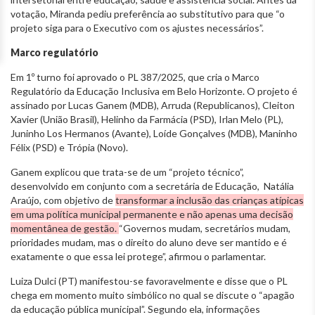
votação, Miranda pediu preferência ao substitutivo para que “o
projeto siga para o Executivo com os ajustes necessários”.
Marco regulatório
Em 1º turno foi aprovado o PL 387/2025, que cria o Marco
Regulatório da Educação Inclusiva em Belo Horizonte. O projeto é
assinado por Lucas Ganem (MDB), Arruda (Republicanos), Cleiton
Xavier (União Brasil), Helinho da Farmácia (PSD), Irlan Melo (PL),
Juninho Los Hermanos (Avante), Loíde Gonçalves (MDB), Maninho
Félix (PSD) e Trópia (Novo).
Ganem explicou que trata-se de um “projeto técnico”,
desenvolvido em conjunto com a secretária de Educação, Natália
Araújo, com objetivo de
transformar a inclusão das crianças atípicas
em uma política municipal permanente e não apenas uma decisão
momentânea de gestão.
“Governos mudam, secretários mudam,
prioridades mudam, mas o direito do aluno deve ser mantido e é
exatamente o que essa lei protege”, afirmou o parlamentar.
Luiza Dulci (PT) manifestou-se favoravelmente e disse que o PL
chega em momento muito simbólico no qual se discute o “apagão
da educação pública municipal”. Segundo ela, informações