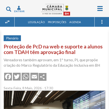
Togg
Toggle
ENTRAR
navig
navigation
LEGISLAÇÃO
PROPOSIÇÕES
AGENDA
Plenário
Proteção de PcD na web e suporte a alunos
com TDAH têm aprovação final
Vereadores também aprovam, em 1º turno, PL que propõe
criação do Marco Regulatório da Educação Inclusiva em BH
Share
Facebook
Twitter
WhatsApp
Email
Sexta-Feira, 8 Maio, 2026 - 17:30