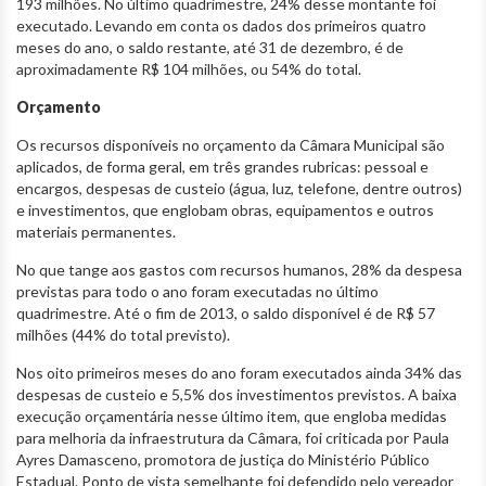
193 milhões. No último quadrimestre, 24% desse montante foi
executado. Levando em conta os dados dos primeiros quatro
meses do ano, o saldo restante, até 31 de dezembro, é de
aproximadamente R$ 104 milhões, ou 54% do total.
Orçamento
Os recursos disponíveis no orçamento da Câmara Municipal são
aplicados, de forma geral, em três grandes rubricas: pessoal e
encargos, despesas de custeio (água, luz, telefone, dentre outros)
e investimentos, que englobam obras, equipamentos e outros
materiais permanentes.
No que tange aos gastos com recursos humanos, 28% da despesa
previstas para todo o ano foram executadas no último
quadrimestre. Até o fim de 2013, o saldo disponível é de R$ 57
milhões (44% do total previsto).
Nos oito primeiros meses do ano foram executados ainda 34% das
despesas de custeio e 5,5% dos investimentos previstos. A baixa
execução orçamentária nesse último item, que engloba medidas
para melhoria da infraestrutura da Câmara, foi criticada por Paula
Ayres Damasceno, promotora de justiça do Ministério Público
Estadual. Ponto de vista semelhante foi defendido pelo vereador