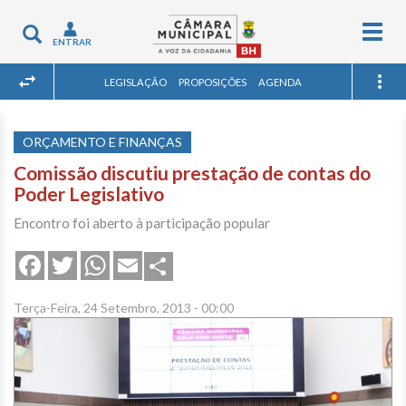
Togg
Toggle
ENTRAR
navig
navigation
LEGISLAÇÃO
PROPOSIÇÕES
AGENDA
ORÇAMENTO E FINANÇAS
Comissão discutiu prestação de contas do
Poder Legislativo
Encontro foi aberto à participação popular
Share
Facebook
Twitter
WhatsApp
Email
Terça-Feira, 24 Setembro, 2013 - 00:00