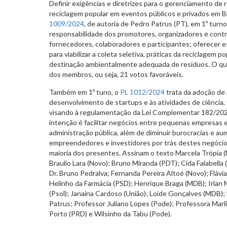
Definir exigências e diretrizes para o gerenciamento de 
reciclagem popular em eventos públicos e privados em B
1009/2024
, de autoria de Pedro Patrus (PT), em 1º turn
responsabilidade dos promotores, organizadores e contr
fornecedores, colaboradores e participantes; oferecer es
para viabilizar a coleta seletiva, práticas da reciclagem 
destinação ambientalmente adequada de resíduos. O qu
dos membros, ou seja, 21 votos favoráveis.
Também em 1º tuno, o
PL 1012/2024
trata da adoção de
desenvolvimento de startups e às atividades de ciência,
visando à regulamentação da Lei Complementar 182/202
intenção é facilitar negócios entre pequenas empresas e
administração pública, além de diminuir burocracias e au
empreendedores e investidores por trás destes negócio
maioria dos presentes. Assinam o texto Marcela Trópia 
Braulio Lara (Novo); Bruno Miranda (PDT); Cida Falabella (
Dr. Bruno Pedralva; Fernanda Pereira Altoé (Novo); Flávi
Helinho da Farmácia (PSD); Henrique Braga (MDB); Irlan 
(Psol); Janaina Cardoso (União); Loíde Gonçalves (MDB);
Patrus; Professor Juliano Lopes (Pode); Professora Marl
Porto (PRD) e Wilsinho da Tabu (Pode).