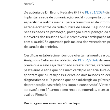
horas”.
De autoria de Dr. Bruno Pedralva (PT), o
PL 931/2024
dis
implantar a rede de comunicação social - composta por ser
específico e outros meios - para a transmissão de info
estabelecimentos da rede pública de saúde. Segundo Pedra
necessidades de promoção, proteção e recuperação da sa
e deveres dos usuários SUS e promover a participação a
com a saúde”. Se aprovada pela maioria dos vereadores 
de sanção do prefeito.
Certificar estabelecimentos que ofertam alimentos e coz
Amigo dos Celíacos é o objetivo do
PL 956/2024
, da ver
prevê que o selo seja destinado a restaurantes, cafeteria
pastelarias e afins que possuam cardápio especial livre 
apontam que o Brasil possui cerca de dois milhões de celí
diagnosticada e, “a pessoa que possui alergia ao glúten
de preparação das refeições limpo e conservado”. Vinte 
aprovação em 1º turno; como recebeu emendas, o texto v
aval do Plenário.
Reciclagem em eventos e Startups