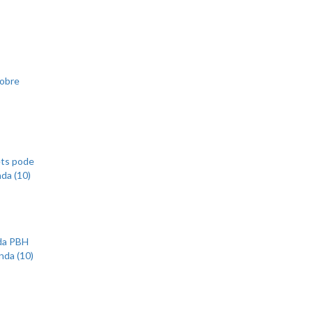
sobre
ets pode
nda (10)
 da PBH
nda (10)