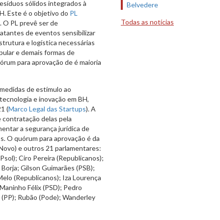
resíduos sólidos integrados à
Belvedere
H. Este é o objetivo do
PL
Todas as notícias
o. O PL prevê ser de
atantes de eventos sensibilizar
trutura e logística necessárias
popular e demais formas de
órum para aprovação de é maioria
 medidas de estímulo ao
 tecnologia e inovação em BH,
1 (
Marco Legal das Startups
). A
 contratação delas pela
mentar a segurança jurídica de
s. O quórum para aprovação é da
(Novo) e outros 21 parlamentares:
Psol); Ciro Pereira (Republicanos);
a Borja; Gilson Guimarães (PSB);
Melo (Republicanos); Iza Lourença
 Maninho Félix (PSD); Pedro
i (PP); Rubão (Pode); Wanderley