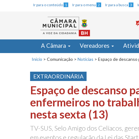
Ir para o conteúdo
1
Ir para o menu
2
Ir para a busca
3
A Câmara
Vereadores
Ativi
Início
>
Comunicação
>
Notícias
>
Espaço de descanso p
EXTRAORDINÁRIA
Espaço de descanso p
enfermeiros no traba
nesta sexta (13)
TV-SUS, Selo Amigo dos Celíacos, gere
em eventos e regulação da Lei das St