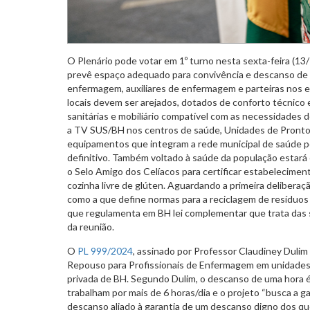
O Plenário pode votar em 1º turno nesta sexta-feira (13/
prevê espaço adequado para convivência e descanso de 
enfermagem, auxiliares de enfermagem e parteiras nos 
locais devem ser arejados, dotados de conforto técnico 
sanitárias e mobiliário compatível com as necessidades d
a TV SUS/BH nos centros de saúde, Unidades de Pront
equipamentos que integram a rede municipal de saúde p
definitivo. Também voltado à saúde da população estará 
o Selo Amigo dos Celíacos para certificar estabelecimen
cozinha livre de glúten. Aguardando a primeira deliber
como a que define normas para a reciclagem de resíduo
que regulamenta em BH lei complementar que trata das s
da reunião.
O
PL 999/2024
, assinado por Professor Claudiney Dulim 
Repouso para Profissionais de Enfermagem em unidades 
privada de BH. Segundo Dulim, o descanso de uma hora é
trabalham por mais de 6 horas/dia e o projeto “busca a 
descanso aliado à garantia de um descanso digno dos q