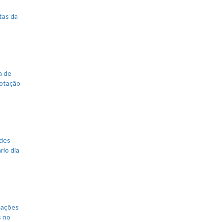
tas da
a de
votação
ades
rio dia
mações
s no