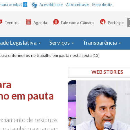
Ir para o rodapé
4
Acessibilidade
Alto contraste
Mapa do site
Eventos
Agenda
Fale com a Câmara
Participe
dade Legislativa
Serviços
Transparência
ara enfermeiros no trabalho em pauta nesta sexta (13)
WEB STORIES
ara
lho em pauta
nciamento de resíduos
artups também aguardam