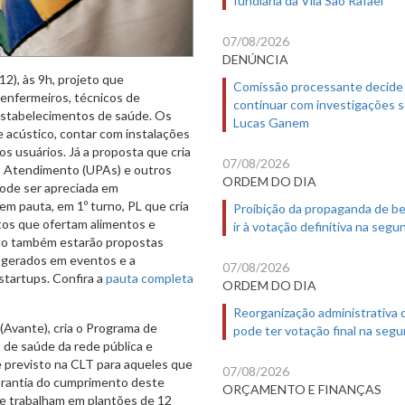
07/08/2026
DENÚNCIA
12), às 9h, projeto que
Comissão processante decide
enfermeiros, técnicos de
continuar com investigações 
estabelecimentos de saúde. Os
Lucas Ganem
e acústico, contar com instalações
os usuários. Já a proposta que cria
07/08/2026
o Atendimento (UPAs) e outros
ORDEM DO DIA
ode ser apreciada em
em pauta, em 1º turno, PL que cria
Proibição da propaganda de b
tos que ofertam alimentos e
ir à votação definitiva na segu
ação também estarão propostas
s gerados em eventos e a
07/08/2026
tartups. Confira a
pauta completa
ORDEM DO DIA
Reorganização administrativa
(Avante), cria o Programa de
pode ter votação final na segu
de saúde da rede pública e
 previsto na CLT para aqueles que
07/08/2026
garantia do cumprimento deste
ORÇAMENTO E FINANÇAS
ue trabalham em plantões de 12