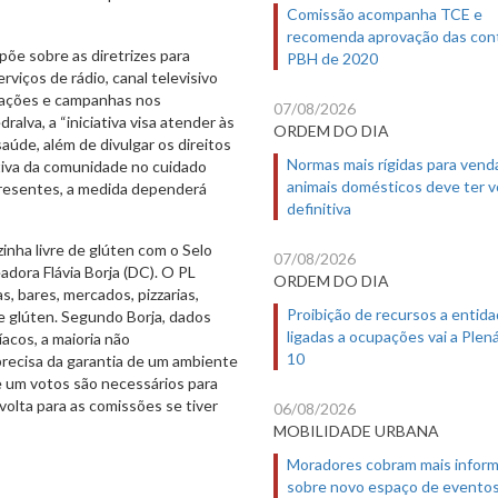
Comissão acompanha TCE e
recomenda aprovação das con
põe sobre as diretrizes para
PBH de 2020
viços de rádio, canal televisivo
rmações e campanhas nos
07/08/2026
lva, a “iniciativa visa atender às
ORDEM DO DIA
úde, além de divulgar os direitos
Normas mais rígidas para vend
tiva da comunidade no cuidado
animais domésticos deve ter 
presentes, a medida dependerá
definitiva
inha livre de glúten com o Selo
07/08/2026
eadora Flávia Borja (DC). O PL
ORDEM DO DIA
s, bares, mercados, pizzarias,
Proibição de recursos a entid
de glúten. Segundo Borja, dados
ligadas a ocupações vai a Plená
acos, a maioria não
10
 precisa da garantia de um ambiente
e um votos são necessários para
olta para as comissões se tiver
06/08/2026
MOBILIDADE URBANA
Moradores cobram mais infor
sobre novo espaço de evento