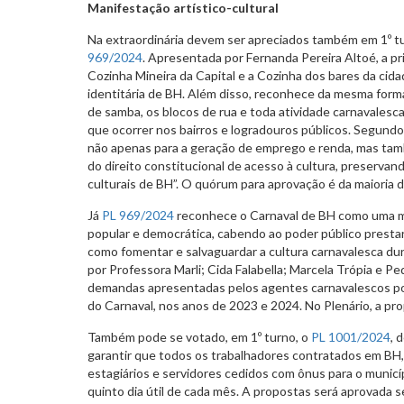
Manifestação artístico-cultural
Na extraordinária devem ser apreciados também em 1º t
969/2024
. Apresentada por Fernanda Pereira Altoé, a p
Cozinha Mineira da Capital e a Cozinha dos bares da cid
identitária de BH. Além disso, reconhece da mesma forma
de samba, os blocos de rua e toda atividade carnavalesc
que ocorrer nos bairros e logradouros públicos. Segundo
não apenas para a geração de emprego e renda, mas tam
do direito constitucional de acesso à cultura, preserva
culturais de BH”. O quórum para aprovação é da maioria 
Já
PL 969/2024
reconhece o Carnaval de BH como uma man
popular e democrática, cabendo ao poder público prestar 
como fomentar e salvaguardar a cultura carnavalesca du
por Professora Marli; Cida Falabella; Marcela Trópia e Pe
demandas apresentadas pelos agentes carnavalescos po
do Carnaval, nos anos de 2023 e 2024. No Plenário, a pr
Também pode se votado, em 1º turno, o
PL 1001/2024
, 
garantir que todos os trabalhadores contratados em BH,
estagiários e servidores cedidos com ônus para o munic
quinto dia útil de cada mês. A propostas será aprovada 