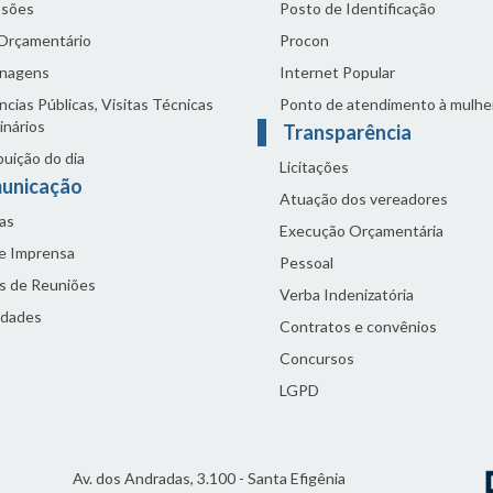
sões
Posto de Identificação
 Orçamentário
Procon
nagens
Internet Popular
cias Públicas, Visitas Técnicas
Ponto de atendimento à mulhe
inários
Transparência
buição do dia
Licitações
unicação
Atuação dos vereadores
as
Execução Orçamentária
de Imprensa
Pessoal
s de Reuniões
Verba Indenizatória
idades
Contratos e convênios
Concursos
LGPD
Av. dos Andradas, 3.100 - Santa Efigênia