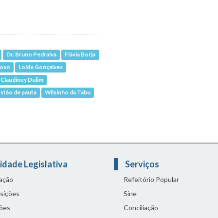
Dr. Bruno Pedralva
Flávia Borja
doso
Loíde Gonçalves
 Claudiney Dulim
stão de pauta
Wilsinho da Tabu
idade Legislativa
Serviços
lação
Refeitório Popular
sições
Sine
ões
Conciliação