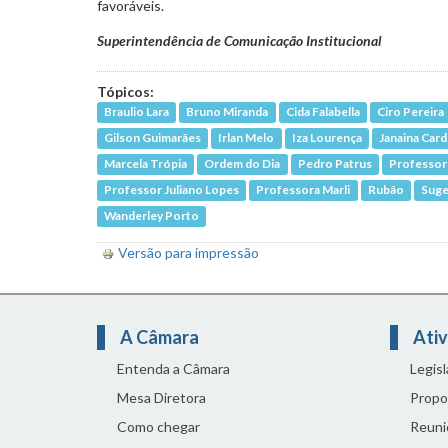
favoráveis.
Superintendência de Comunicação Institucional
Tópicos:
Braulio Lara
Bruno Miranda
Cida Falabella
Ciro Pereira
Gilson Guimarães
Irlan Melo
Iza Lourença
Janaina Car
Marcela Trópia
Ordem do Dia
Pedro Patrus
Professor
Professor Juliano Lopes
Professora Marli
Rubão
Suge
Wanderley Porto
Versão para impressão
A Câmara
Ativ
Entenda a Câmara
Legis
Mesa Diretora
Propo
Como chegar
Reuni