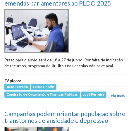
emendas parlamentares ao PLDO 2025
Prazo para o envio será de 18 a 27 de junho. Por falta de indicação
de recursos, programa de Jiu Jitsu nas escolas não teve aval
Tópicos:
José Ferreira
César Gordin
Comissão de Orçamento e Finanças Públicas
José Ferreira
Leia mais
so
Def
reg
Campanhas podem orientar população sobre
ap
de
transtornos de ansiedade e depressão
pa
ao