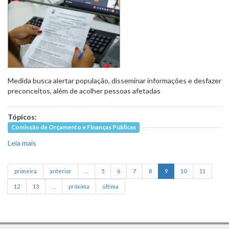
20
Medida busca alertar população, disseminar informações e desfazer
preconceitos, além de acolher pessoas afetadas
Tópicos:
Comissão de Orçamento e Finanças Públicas
Leia mais
sobre Campanhas podem orientar população sobre
transtornos de ansiedade e depressão
primeira
anterior
…
5
6
7
8
9
10
11
12
13
…
próxima
última