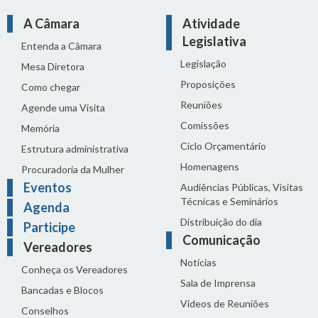
A Câmara
Atividade
Legislativa
Entenda a Câmara
Legislação
Mesa Diretora
Proposições
Como chegar
Reuniões
Agende uma Visita
Comissões
Memória
Ciclo Orçamentário
Estrutura administrativa
Homenagens
Procuradoria da Mulher
Eventos
Audiências Públicas, Visitas
Técnicas e Seminários
Agenda
Distribuição do dia
Participe
Comunicação
Vereadores
Notícias
Conheça os Vereadores
Sala de Imprensa
Bancadas e Blocos
Vídeos de Reuniões
Conselhos