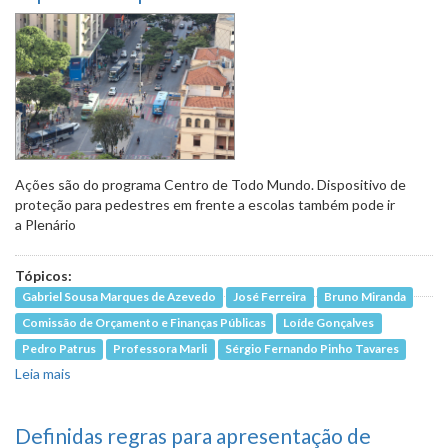
Ações são do programa Centro de Todo Mundo. Dispositivo de
proteção para pedestres em frente a escolas também pode ir
a Plenário
Tópicos:
Gabriel Sousa Marques de Azevedo
José Ferreira
Bruno Miranda
Comissão de Orçamento e Finanças Públicas
Loíde Gonçalves
Pedro Patrus
Professora Marli
Sérgio Fernando Pinho Tavares
Leia mais
sobre PL com medidas para revitalização do Hipercentro
pode ser votado em definitivo
Definidas regras para apresentação de