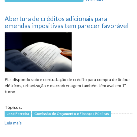
máximo de
alunos por sala
Abertura de créditos adicionais para
de aula está
pronto para
emendas impositivas tem parecer favorável
ser votado em
1º turno
PLs dispondo sobre contratação de crédito para compra de ônibus
elétricos, urbanização e macrodrenagem também têm aval em 1º
turno
Tópicos:
José Ferreira
Comissão de Orçamento e Finanças Públicas
Leia mais
sobre Abertura de créditos adicionais para emendas
impositivas tem parecer favorável