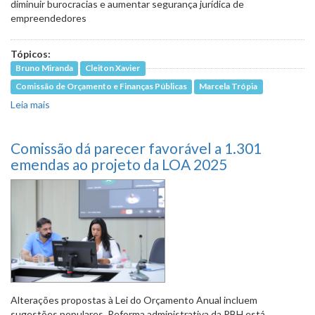
diminuir burocracias e aumentar segurança jurídica de
empreendedores
Tópicos:
Bruno Miranda
Cleiton Xavier
Comissão de Orçamento e Finanças Públicas
Marcela Trópia
Leia mais
sobre Decisão sobre Marco Legal das Startups de BH
deve ficar para próxima legislatura
Comissão dá parecer favorável a 1.301
emendas ao projeto da LOA 2025
Alterações propostas à Lei do Orçamento Anual incluem
sugestões populares. Reforma administrativa da PBH está