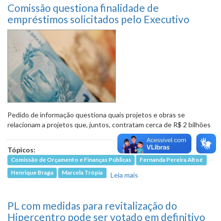
Comissão questiona finalidade de
empréstimos solicitados pelo Executivo
Pedido de informação questiona quais projetos e obras se
relacionam a projetos que, juntos, contratam cerca de R$ 2 bilhões
Tópicos:
Comissão de Orçamento e Finanças Públicas
Fernanda Pereira Altoé
Henrique Braga
Marcela Trópia
Leia mais
sobre Comissão
questiona finalidade de
empréstimos solicitados
PL com medidas para revitalização do
pelo Executivo
Hipercentro pode ser votado em definitivo